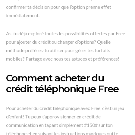
confirmer ta décision pour que l’option prenne effet
immédiatement.
As-tu déjà exploré toutes les possibilités offertes par Free
pour ajouter du crédit ou changer d’options? Quelle
méthode préfères-tu utiliser pour gérer tes forfaits
mobiles? Partage avec nous tes astuces et préférences!
Comment acheter du
crédit téléphonique Free
Pour acheter du crédit téléphonique avec Free, c’est un jeu
d’enfant! Tu peux t’approvisionner en crédit de
communication en tapant simplement #150# sur ton
téléphone et en suivant les instructions magiques qui te