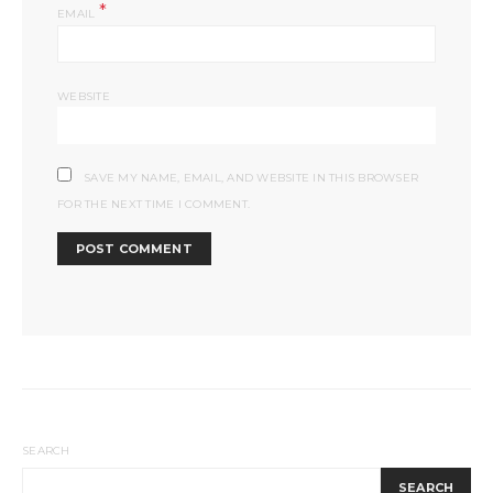
*
EMAIL
WEBSITE
SAVE MY NAME, EMAIL, AND WEBSITE IN THIS BROWSER
FOR THE NEXT TIME I COMMENT.
SEARCH
SEARCH