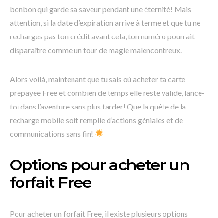
bonbon qui garde sa saveur pendant une éternité! Mais
attention, si la date d’expiration arrive à terme et que tu ne
recharges pas ton crédit avant cela, ton numéro pourrait
disparaître comme un tour de magie malencontreux.
Alors voilà, maintenant que tu sais où acheter ta carte
prépayée Free et combien de temps elle reste valide, lance-
toi dans l’aventure sans plus tarder! Que la quête de la
recharge mobile soit remplie d’actions géniales et de
communications sans fin!
Options pour acheter un
forfait Free
Pour acheter un forfait Free, il existe plusieurs options