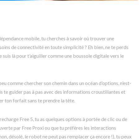
indépendance mobile, tu cherches à savoir où trouver une
soins de connectivité en toute simplicité ? Eh bien, ne te perds
je suis là pour t’aiguiller comme une boussole digitale vers le
peu comme chercher son chemin dans un océan d’options, n’est-
vais te guider pas à pas avec des informations croustillantes et
 ton forfait sans te prendre la tête.
echarge Free 5, tu as quelques options à portée de clic ou de
uverte par Free Proxi ou que tu préfères les interactions
n, désolé, le robot ne peut pas remplacer ça encore !), tu peux