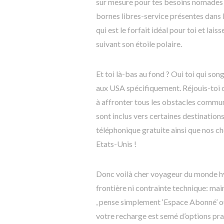
sur mesure pour tes besoins nomades e
bornes libres-service présentes dans 
qui est le forfait idéal pour toi et la
suivant son étoile polaire.
Et toi là-bas au fond ? Oui toi qui son
aux USA spécifiquement. Réjouis-toi c
à affronter tous les obstacles communi
sont inclus vers certaines destinations
téléphonique gratuite ainsi que nos 
Etats-Unis !
Donc voilà cher voyageur du monde hy
frontière ni contrainte technique: ma
, pense simplement ‘Espace Abonné’ o
votre recharge est semé d’options pra