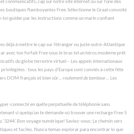
t communicatifs, cap sur notre site internet ou sur l’une des
les boutiques flamboyantes Free. Sélectionne le Graal convoité
isse-toi guider par les instructions comme un marin confiant
ges déjà à mettre le cap sur l’étranger ou juste outre-Atlantique
ar avec ton forfait Free sous le bras tel un héros moderne prêt
catifs du globe terrestre virtuel – Les appels internationaux
 privilégiées : tous les pays d’Europe sont conviés à cette fête
chers DOM français et bien sûr…
roulement de tambour
… Les
per-connecté en quête perpétuelle de téléphonie sans
intenant si quelqu’un te demande où trouver une recharge Free 5
u ‘3244’. Bon voyage numérique! Saviez-vous: Le chemin vers
tiques et faciles. Nunca temas explorar para encontrar lo que