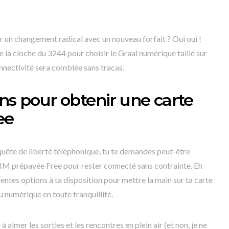
r un changement radical avec un nouveau forfait ? Oui oui !
la cloche du 3244 pour choisir le Graal numérique taillé sur
onnectivité sera comblée sans tracas.
ons pour obtenir une carte
ee
ête de liberté téléphonique, tu te demandes peut-être
IM prépayée Free pour rester connecté sans contrainte. Eh
érentes options à ta disposition pour mettre la main sur ta carte
 numérique en toute tranquillité.
 aimer les sorties et les rencontres en plein air (et non, je ne