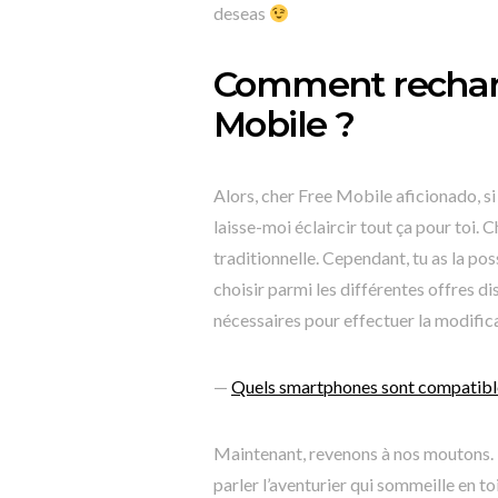
deseas
Comment recharge
Mobile ?
Alors, cher Free Mobile aficionado, s
laisse-moi éclaircir tout ça pour toi. C
traditionnelle. Cependant, tu as la pos
choisir parmi les différentes offres di
nécessaires pour effectuer la modific
—
Quels smartphones sont compatibles
Maintenant, revenons à nos moutons. P
parler l’aventurier qui sommeille en to