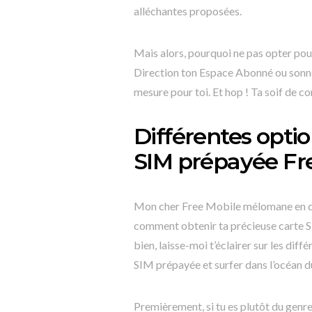
alléchantes proposées.
Mais alors, pourquoi ne pas opter pou
Direction ton Espace Abonné ou sonne 
mesure pour toi. Et hop ! Ta soif de c
Différentes opti
SIM prépayée Fr
Mon cher Free Mobile mélomane en qu
comment obtenir ta précieuse carte S
bien, laisse-moi t’éclairer sur les diff
SIM prépayée et surfer dans l’océan du
Premièrement, si tu es plutôt du genre à