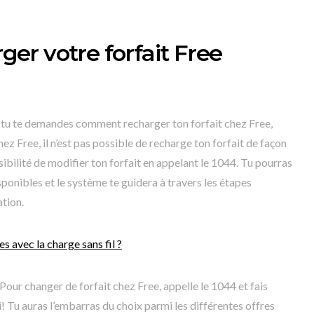
r votre forfait Free
i tu te demandes comment recharger ton forfait chez Free,
hez Free, il n’est pas possible de recharge ton forfait de façon
sibilité de modifier ton forfait en appelant le 1044. Tu pourras
sponibles et le système te guidera à travers les étapes
ation.
 avec la charge sans fil ?
our changer de forfait chez Free, appelle le 1044 et fais
i! Tu auras l’embarras du choix parmi les différentes offres