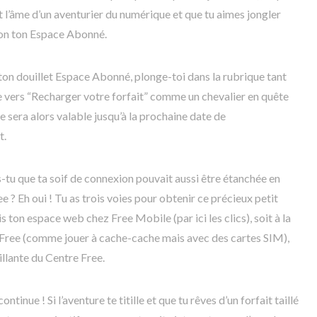
ôt l’âme d’un aventurier du numérique et que tu aimes jongler
tion ton Espace Abonné.
 ton douillet Espace Abonné, plonge-toi dans la rubrique tant
ile vers “Recharger votre forfait” comme un chevalier en quête
 sera alors valable jusqu’à la prochaine date de
t.
is-tu que ta soif de connexion pouvait aussi être étanchée en
? Eh oui ! Tu as trois voies pour obtenir ce précieux petit
 ton espace web chez Free Mobile (par ici les clics), soit à la
 Free (comme jouer à cache-cache mais avec des cartes SIM),
llante du Centre Free.
ontinue ! Si l’aventure te titille et que tu rêves d’un forfait taillé