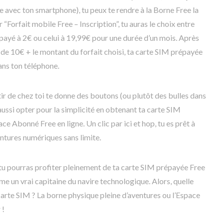
 avec ton smartphone), tu peux te rendre à la Borne Free la
r “Forfait mobile Free – Inscription”, tu auras le choix entre
répayé à 2€ ou celui à 19,99€ pour une durée d’un mois. Après
e 10€ + le montant du forfait choisi, ta carte SIM prépayée
dans ton téléphone.
rtir de chez toi te donne des boutons (ou plutôt des bulles dans
 aussi opter pour la simplicité en obtenant ta carte SIM
 Abonné Free en ligne. Un clic par ici et hop, tu es prêt à
entures numériques sans limite.
, tu pourras profiter pleinement de ta carte SIM prépayée Free
me un vrai capitaine du navire technologique. Alors, quelle
carte SIM ? La borne physique pleine d’aventures ou l’Espace
 !