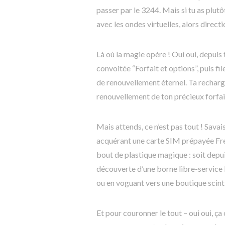
passer par le 3244. Mais si tu as plut
avec les ondes virtuelles, alors direc
Là où la magie opère ! Oui oui, depuis
convoitée “Forfait et options”, puis f
de renouvellement éternel. Ta recharge
renouvellement de ton précieux forfai
Mais attends, ce n’est pas tout ! Sava
acquérant une carte SIM prépayée Free 
bout de plastique magique : soit depuis
découverte d’une borne libre-service
ou en voguant vers une boutique scinti
Et pour couronner le tout – oui oui, ça c