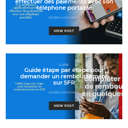
effectuer des paiements avec son
téléphone portable
ZIMBRA ASSISTANCE
VIEW POST
GUIDE
Guide étape par étape pour
demander un remboursement
sur SFR
ZIMBRA ASSISTANCE
VIEW POST