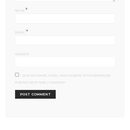
*
NAME
*
EMAIL
WEBSITE
SAVE MY NAME, EMAIL, AND WEBSITE IN THIS BROWSER
FOR THE NEXT TIME I COMMENT.