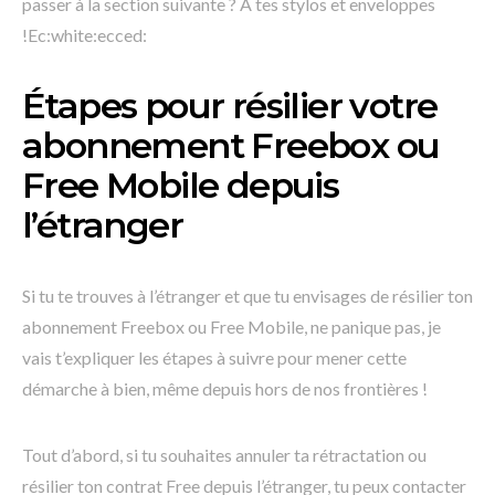
passer à la section suivante ? À tes stylos et enveloppes
!Ec:white:ecced:
Étapes pour résilier votre
abonnement Freebox ou
Free Mobile depuis
l’étranger
Si tu te trouves à l’étranger et que tu envisages de résilier ton
abonnement Freebox ou Free Mobile, ne panique pas, je
vais t’expliquer les étapes à suivre pour mener cette
démarche à bien, même depuis hors de nos frontières !
Tout d’abord, si tu souhaites annuler ta rétractation ou
résilier ton contrat Free depuis l’étranger, tu peux contacter