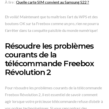
À lire :
Quelle carte SIM convient au Samsung S22 ?
Eh voilà! Maintenant que tu maîtrises l’art du WPS et des
boutons OK sur ta Freebox comme un pro, rien ne pourra
t’arrêter dans ta conquête paisible du monde numérique!
Résoudre les problèmes
courants de la
télécommande Freebox
Révolution 2
Pour résoudre les problèmes courants de la télécommande
Freebox Révolution 2, il est essentiel de savoir comment
agir lorsque votre précieuse télécommande refuse d’obéir à
vos ordres technologiques. Si vous rencontrez des