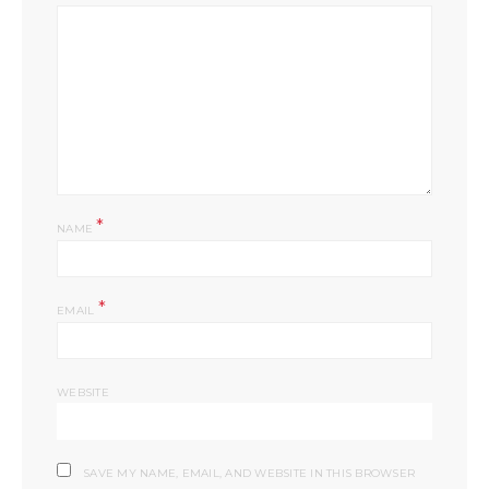
*
NAME
*
EMAIL
WEBSITE
SAVE MY NAME, EMAIL, AND WEBSITE IN THIS BROWSER