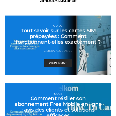
Zimbra Assistance
GUIDE
Tout savoir sur les cartes SIM
prépayées : Comment
fonctionnent-elles exactement ?
ZIMBRA ASSISTANCE
VIEW POST
DOCS
Comment résilier son
abonnement Free Mobile en ligne
: avis des clients et solutions
efficaces