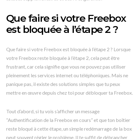
Que faire si votre Freebox
est bloquée à l’étape 2 ?
Que faire si votre Freebox est bloquée à l’étape 2 ? Lorsque
votre Freebox reste bloquée à l’étape 2, cela peut être
frustrant, car cela signifie que vous ne pouvez pas utiliser
pleinement les services internet ou téléphoniques. Mais ne
panique pas, il existe des solutions simples que tu peux
mettre en œuvre depuis chez toi pour débloquer ta Freebox.
Tout d’abord, si tu vois s’afficher un message
“Authentification de la Freebox en cours” et que ton boîtier
reste bloqué à cette étape, un simple redémarrage de la box
peut souvent régler le problème. Il te suffit de débrancher