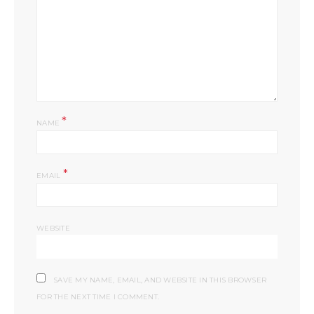
*
NAME
*
EMAIL
WEBSITE
SAVE MY NAME, EMAIL, AND WEBSITE IN THIS BROWSER
FOR THE NEXT TIME I COMMENT.