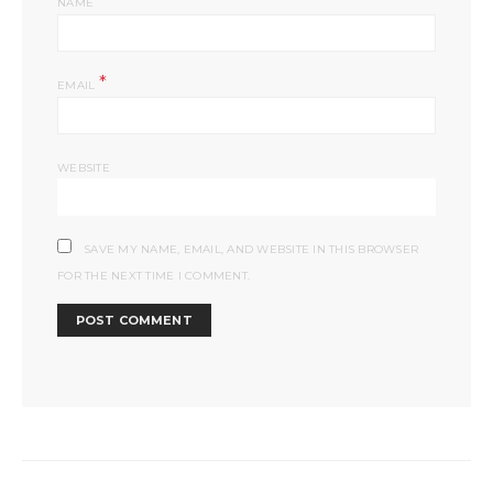
*
NAME
*
EMAIL
WEBSITE
SAVE MY NAME, EMAIL, AND WEBSITE IN THIS BROWSER
FOR THE NEXT TIME I COMMENT.