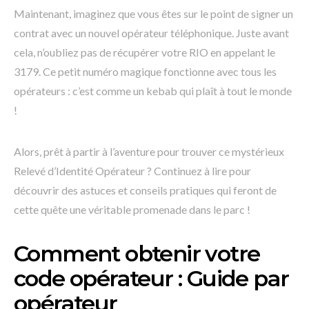
Maintenant, imaginez que vous êtes sur le point de signer un
contrat avec un nouvel opérateur téléphonique. Juste avant
cela, n’oubliez pas de récupérer votre RIO en appelant le
3179. Ce petit numéro magique fonctionne avec tous les
opérateurs : c’est comme un kebab qui plaît à tout le monde
!
Alors, prêt à partir à l’aventure pour trouver ce mystérieux
Relevé d’Identité Opérateur ? Continuez à lire pour
découvrir des astuces et conseils pratiques qui feront de
cette quête une véritable promenade dans le parc !
Comment obtenir votre
code opérateur : Guide par
opérateur