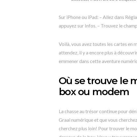
Sur iPhone ou iPad: – Allez dans Régla
appuyez sur Infos. – Trouvez le champ
Voilà, vous avez toutes les cartes en
attendez, il y a encore plus à découvri
emmener dans cette aventure numériq
Où se trouve le 
box ou modem
La chasse au trésor continue pour déni
Graal numérique et que vous cherchez
cherchez plus loin! Pour trouver le mo
dessous de la box. Vous y trouverez un