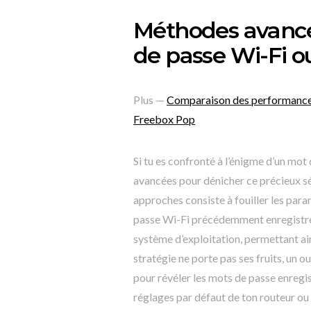
Méthodes avancé
de passe Wi-Fi o
Plus —
Comparaison des performances e
Freebox Pop
Si tu es confronté à l’énigme d’un mot
avancées pour dénicher ce précieux sé
approches consiste à fouiller les par
passe Wi-Fi précédemment enregistré
système d’exploitation, permettant ain
stratégie ne porte pas ses fruits, un
pour révéler les mots de passe enregist
réglages par défaut de ton routeur ou