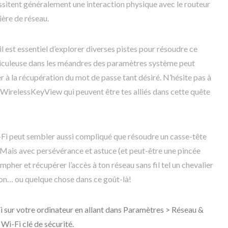
sitent généralement une interaction physique avec le routeur
ère de réseau.
il est essentiel d’explorer diverses pistes pour résoudre ce
iculeuse dans les méandres des paramètres système peut
r à la récupération du mot de passe tant désiré. N’hésite pas à
ue WirelessKeyView qui peuvent être tes alliés dans cette quête
-Fi peut sembler aussi compliqué que résoudre un casse-tête
Mais avec persévérance et astuce (et peut-être une pincée
mpher et récupérer l’accès à ton réseau sans fil tel un chevalier
gon… ou quelque chose dans ce goût-là!
 sur votre ordinateur en allant dans Paramètres > Réseau &
 Wi-Fi clé de sécurité.