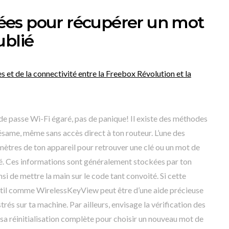
es pour récupérer un mot
ublié
t de la connectivité entre la Freebox Révolution et la
 de passe Wi-Fi égaré, pas de panique! Il existe des méthodes
same, même sans accès direct à ton routeur. L’une des
amètres de ton appareil pour retrouver une clé ou un mot de
. Ces informations sont généralement stockées par ton
si de mettre la main sur le code tant convoité. Si cette
 outil comme WirelessKeyView peut être d’une aide précieuse
rés sur ta machine. Par ailleurs, envisage la vérification des
 sa réinitialisation complète pour choisir un nouveau mot de