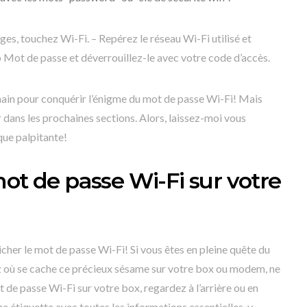
ges, touchez Wi-Fi. – Repérez le réseau Wi-Fi utilisé et
 Mot de passe et déverrouillez-le avec votre code d’accès.
 main pour conquérir l’énigme du mot de passe Wi-Fi! Mais
r dans les prochaines sections. Alors, laissez-moi vous
ue palpitante!
mot de passe Wi-Fi sur votre
cher le mot de passe Wi-Fi! Si vous êtes en pleine quête du
 où se cache ce précieux sésame sur votre box ou modem, ne
t de passe Wi-Fi sur votre box, regardez à l’arrière ou en
e étiquette avec toutes les informations essentielles, y