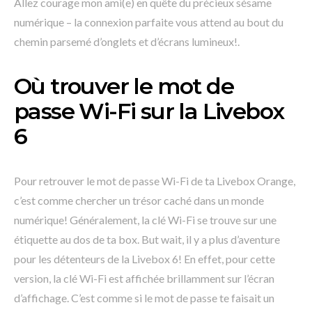
Allez courage mon ami(e) en quête du précieux sésame
numérique – la connexion parfaite vous attend au bout du
chemin parsemé d’onglets et d’écrans lumineux!.
Où trouver le mot de
passe Wi-Fi sur la Livebox
6
Pour retrouver le mot de passe Wi-Fi de ta Livebox Orange,
c’est comme chercher un trésor caché dans un monde
numérique! Généralement, la clé Wi-Fi se trouve sur une
étiquette au dos de ta box. But wait, il y a plus d’aventure
pour les détenteurs de la Livebox 6! En effet, pour cette
version, la clé Wi-Fi est affichée brillamment sur l’écran
d’affichage. C’est comme si le mot de passe te faisait un