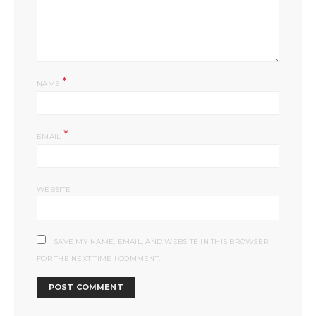
*
NAME
*
EMAIL
WEBSITE
SAVE MY NAME, EMAIL, AND WEBSITE IN THIS BROWSER
FOR THE NEXT TIME I COMMENT.