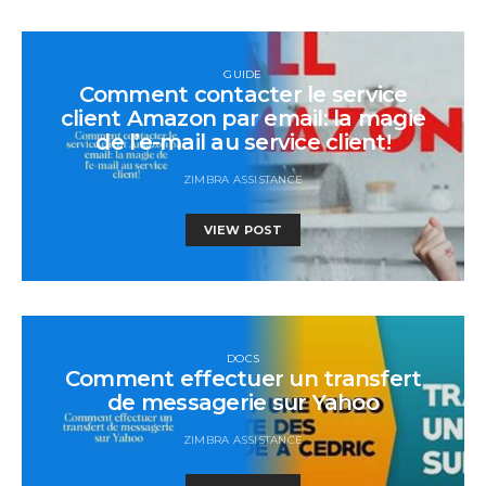
GUIDE
Comment contacter le service
client Amazon par email: la magie
de l’e-mail au service client!
ZIMBRA ASSISTANCE
VIEW POST
DOCS
Comment effectuer un transfert
de messagerie sur Yahoo
ZIMBRA ASSISTANCE