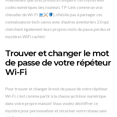
codes numériques des routeurs TP-Link comme un vrai
chevalier du Wi-FI
), n’hésite pas à partager ces
connaissances tech-savvy avec d’autres aventuriers 2.0 qui
cherchent également leurs propres mots de passe perdus et
mystères WiFi cachés!
Trouver et changer le mot
de passe de votre répéteur
Wi-Fi
Pour trouver et changer le mot de passe de votre répéteur
Wi-Fi, c’est comme partir à la chasse au trésor numérique
dans votre propre maison! Vous voulez déchiffrer ce
mystère pour personnaliser et sécuriser votre réseau sans