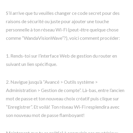
S’il arrive que tu veuilles changer ce code secret pour des
raisons de sécurité ou juste pour ajouter une touche
personnelle à ton réseau Wi-Fi (peut-être quelque chose
comme “WandaVisionWave”?), voici comment procéder:
1. Rends-toi sur l’interface Web de gestion du router en
suivant un lien spécifique.
2. Navigue jusqu’à “Avancé > Outils système >
Administration > Gestion de compte”. Là-bas, entre l’ancien
mot de passe et ton nouveau choix créatif puis clique sur
“Enregistrer”. Et voilà! Ton réseau Wi-Fi resplendira avec
son nouveau mot de passe flamboyant!
Maintenant que tu es prêt(e) à conquérir ces mystérieux