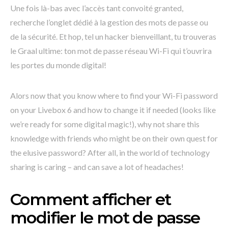
Une fois là-bas avec l’accès tant convoité granted,
recherche l’onglet dédié à la gestion des mots de passe ou
de la sécurité. Et hop, tel un hacker bienveillant, tu trouveras
le Graal ultime: ton mot de passe réseau Wi-Fi qui t’ouvrira
les portes du monde digital!
Alors now that you know where to find your Wi-Fi password
on your Livebox 6 and how to change it if needed (looks like
we’re ready for some digital magic!), why not share this
knowledge with friends who might be on their own quest for
the elusive password? After all, in the world of technology
sharing is caring – and can save a lot of headaches!
Comment afficher et
modifier le mot de passe