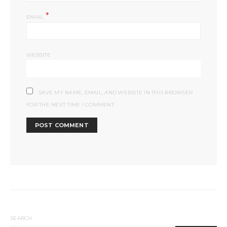
*
EMAIL
WEBSITE
SAVE MY NAME, EMAIL, AND WEBSITE IN THIS BROWSER
FOR THE NEXT TIME I COMMENT.
SEARCH