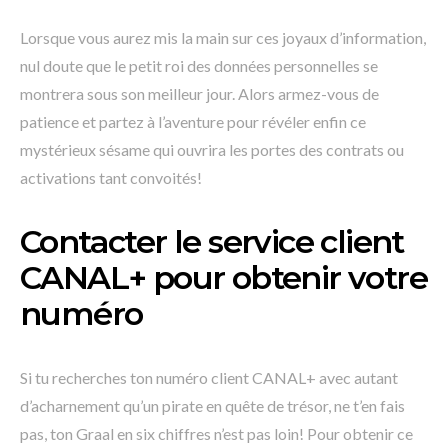
Lorsque vous aurez mis la main sur ces joyaux d’information,
nul doute que le petit roi des données personnelles se
montrera sous son meilleur jour. Alors armez-vous de
patience et partez à l’aventure pour révéler enfin ce
mystérieux sésame qui ouvrira les portes des contrats ou
activations tant convoités!
Contacter le service client
CANAL+ pour obtenir votre
numéro
Si tu recherches ton numéro client CANAL+ avec autant
d’acharnement qu’un pirate en quête de trésor, ne t’en fais
pas, ton Graal en six chiffres n’est pas loin! Pour obtenir ce