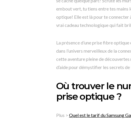
se cache quelque part? Scrute les murs 
embout vert, tu tiens entre tes mains l
optique! Elle est là pour te connecter 
vrai cadeau technologique qui fait bril
La présence d’une prise fibre optique 
dans l’univers merveilleux de la conne
cette aventure pleine de découvertes 
d’aide pour démystifier les secrets de
Où trouver le n
prise optique ?
Plus >
Quel est le tarif du Samsung G