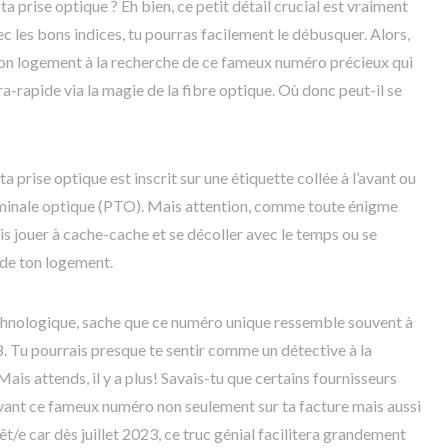
a prise optique ? Eh bien, ce petit détail crucial est vraiment
 les bons indices, tu pourras facilement le débusquer. Alors,
 ton logement à la recherche de ce fameux numéro précieux qui
ra-rapide via la magie de la fibre optique. Où donc peut-il se
a prise optique est inscrit sur une étiquette collée à l’avant ou
terminale optique (PTO). Mais attention, comme toute énigme
is jouer à cache-cache et se décoller avec le temps ou se
de ton logement.
echnologique, sache que ce numéro unique ressemble souvent à
 Tu pourrais presque te sentir comme un détective à la
is attends, il y a plus! Savais-tu que certains fournisseurs
vant ce fameux numéro non seulement sur ta facture mais aussi
êt/e car dès juillet 2023, ce truc génial facilitera grandement