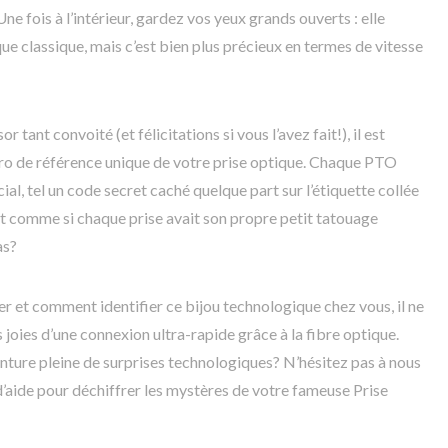
Une fois à l’intérieur, gardez vos yeux grands ouverts : elle
que classique, mais c’est bien plus précieux en termes de vitesse
 tant convoité (et félicitations si vous l’avez fait!), il est
éro de référence unique de votre prise optique. Chaque PTO
l, tel un code secret caché quelque part sur l’étiquette collée
est comme si chaque prise avait son propre petit tatouage
as?
 et comment identifier ce bijou technologique chez vous, il ne
 joies d’une connexion ultra-rapide grâce à la fibre optique.
enture pleine de surprises technologiques? N’hésitez pas à nous
d’aide pour déchiffrer les mystères de votre fameuse Prise