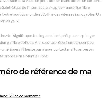
avec soin : à la vue d’un petit boîtier blanc doté d’un cordon à
e Saint-Graal de l’Internet ultra-rapide – une prise fibre
à l’autre bout du monde et t’offrir des vitesses incroyables. Un
ler les yeux!
chez toi signifie que ton logement est prêt pour se plonger
xion en fibre optique. Alors, es-tu prêt/e à embarquer pour
numériques? N’hésite pas à nous contacter si tu as besoin
 ta propre Prise Murale Fibre!
uméro de référence de ma
alaxy S21 en ce moment ?