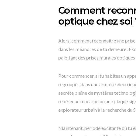
Comment reconna
optique chez soi 
Alors, comment reconnaître une prise 
dans les méandres de ta demeure! Exc
palpitant des prises murales optiques
Pour commencer, si tu habites un appa
regroupés dans une armoire électriqu
secrète pleine de mystères technologi
repérer un macaron ou une plaque signa
explorateur urbain à la recherche du 
Maintenant, période excitante où tu e