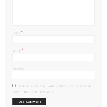
*
NAME
*
EMAIL
WEBSITE
SAVE MY NAME, EMAIL, AND WEBSITE IN THIS BROWSER
FOR THE NEXT TIME I COMMENT.