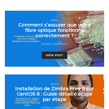
DOCS
Comment s’assurer que votre
fibre optique fonctionne
correctement ?
ZIMBRA ASSISTANCE
VIEW POST
DOCS
Installation de Zimbra Free 8 sur
CentOS 8 : Guide détaillé étape
par étape
ZIMBRA ASSISTANCE