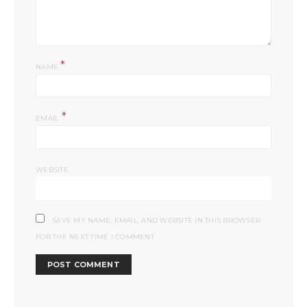
*
NAME
*
EMAIL
WEBSITE
SAVE MY NAME, EMAIL, AND WEBSITE IN THIS BROWSER
FOR THE NEXT TIME I COMMENT.