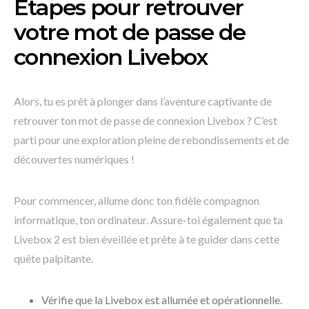
Étapes pour retrouver
votre mot de passe de
connexion Livebox
Alors, tu es prêt à plonger dans l’aventure captivante de
retrouver ton mot de passe de connexion Livebox ? C’est
parti pour une exploration pleine de rebondissements et de
découvertes numériques !
Pour commencer, allume donc ton fidèle compagnon
informatique, ton ordinateur. Assure-toi également que ta
Livebox 2 est bien éveillée et prête à te guider dans cette
quête palpitante.
Vérifie que la Livebox est allumée et opérationnelle.