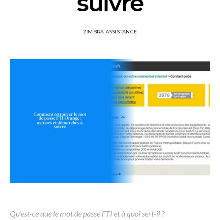
suivre
ZIMBRA ASSISTANCE
Qu’est-ce que le mot de passe FTI et à quoi sert-il ?