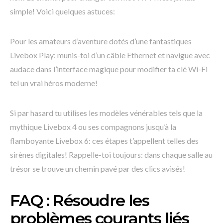
simple! Voici quelques astuces:
Pour les amateurs d’aventure dotés d’une fantastiques
Livebox Play: munis-toi d’un câble Ethernet et navigue avec
audace dans l’interface magique pour modifier ta clé Wi-Fi
tel un vrai héros moderne!
Si par hasard tu utilises les modèles vénérables tels que la
mythique Livebox 4 ou ses compagnons jusqu’à la
flamboyante Livebox 6: ces étapes t’appellent telles des
sirènes digitales! Rappelle-toi toujours: dans chaque salle au
trésor se trouve un chemin pavé par des clics avisés!
FAQ : Résoudre les
problèmes courants liés