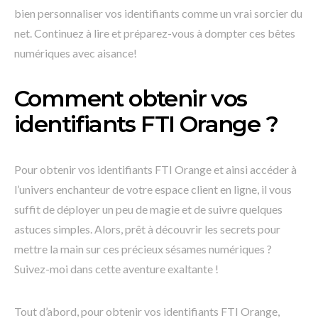
bien personnaliser vos identifiants comme un vrai sorcier du
net. Continuez à lire et préparez-vous à dompter ces bêtes
numériques avec aisance!
Comment obtenir vos
identifiants FTI Orange ?
Pour obtenir vos identifiants FTI Orange et ainsi accéder à
l’univers enchanteur de votre espace client en ligne, il vous
suffit de déployer un peu de magie et de suivre quelques
astuces simples. Alors, prêt à découvrir les secrets pour
mettre la main sur ces précieux sésames numériques ?
Suivez-moi dans cette aventure exaltante !
Tout d’abord, pour obtenir vos identifiants FTI Orange,