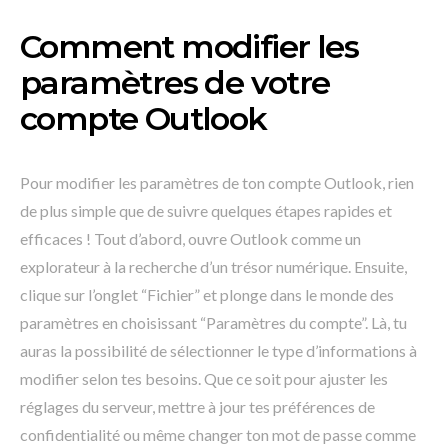
Comment modifier les
paramètres de votre
compte Outlook
Pour modifier les paramètres de ton compte Outlook, rien
de plus simple que de suivre quelques étapes rapides et
efficaces ! Tout d’abord, ouvre Outlook comme un
explorateur à la recherche d’un trésor numérique. Ensuite,
clique sur l’onglet “Fichier” et plonge dans le monde des
paramètres en choisissant “Paramètres du compte”. Là, tu
auras la possibilité de sélectionner le type d’informations à
modifier selon tes besoins. Que ce soit pour ajuster les
réglages du serveur, mettre à jour tes préférences de
confidentialité ou même changer ton mot de passe comme