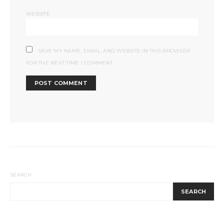
WEBSITE
SAVE MY NAME, EMAIL, AND WEBSITE IN THIS BROWSER
FOR THE NEXT TIME I COMMENT.
SEARCH
SEARCH