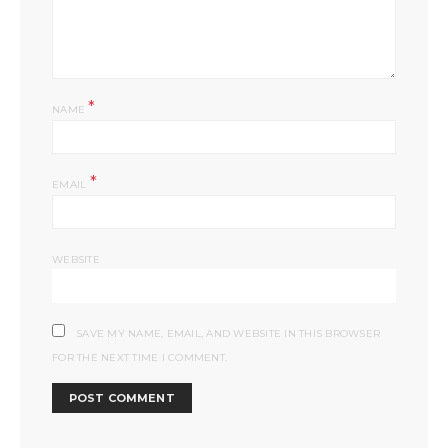
*
NAME
*
EMAIL
WEBSITE
SAVE MY NAME, EMAIL, AND WEBSITE IN THIS BROWSER
FOR THE NEXT TIME I COMMENT.