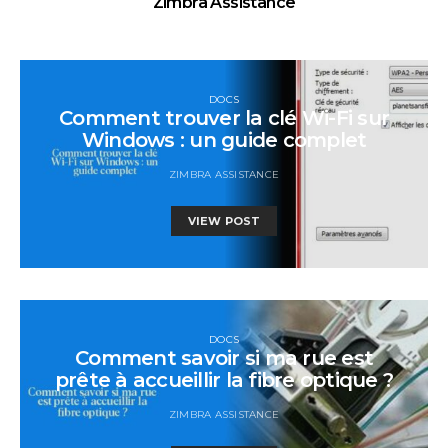
Zimbra Assistance
DOCS
Comment trouver la clé Wi-Fi sur
Windows : un guide complet
ZIMBRA ASSISTANCE
VIEW POST
DOCS
Comment savoir si ma rue est
prête à accueillir la fibre optique ?
ZIMBRA ASSISTANCE