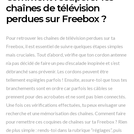
chaînes de télévision
perdues sur Freebox ?
Pour retrouver les chaînes de télévision perdues sur ta
Freebox, il est essentiel de suivre quelques étapes simples
mais cruciales. Tout d’abord, vérifie que ton cordon antenne
n’a pas décidé de faire un peu d’escalade inopinée et s’est
débranché sans prévenir. Les cordons peuvent être
tellement espiègles parfois ! Ensuite, assure-toi que tous tes
branchements sont en ordre car parfois les câbles se
prennent pour des acrobates et ne sont pas bien connectés.
Une fois ces vérifications effectuées, tu peux envisager une
recherche et une mémorisation des chaînes. Comment faire
pour remettre ces coquines de chaînes sur ta Freebox ? Rien
de plus simple : rends-toi dans la rubrique “réglages”, puis