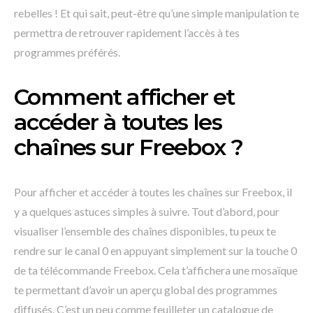
rebelles ! Et qui sait, peut-être qu’une simple manipulation te
permettra de retrouver rapidement l’accès à tes
programmes préférés.
Comment afficher et
accéder à toutes les
chaînes sur Freebox ?
Pour afficher et accéder à toutes les chaînes sur Freebox, il
y a quelques astuces simples à suivre. Tout d’abord, pour
visualiser l’ensemble des chaînes disponibles, tu peux te
rendre sur le canal 0 en appuyant simplement sur la touche 0
de ta télécommande Freebox. Cela t’affichera une mosaïque
te permettant d’avoir un aperçu global des programmes
diffusés. C’est un peu comme feuilleter un catalogue de