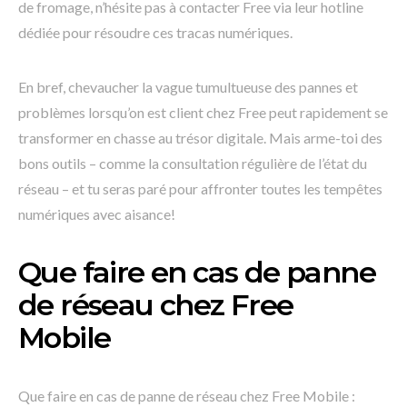
de fromage, n’hésite pas à contacter Free via leur hotline
dédiée pour résoudre ces tracas numériques.
En bref, chevaucher la vague tumultueuse des pannes et
problèmes lorsqu’on est client chez Free peut rapidement se
transformer en chasse au trésor digitale. Mais arme-toi des
bons outils – comme la consultation régulière de l’état du
réseau – et tu seras paré pour affronter toutes les tempêtes
numériques avec aisance!
Que faire en cas de panne
de réseau chez Free
Mobile
Que faire en cas de panne de réseau chez Free Mobile :