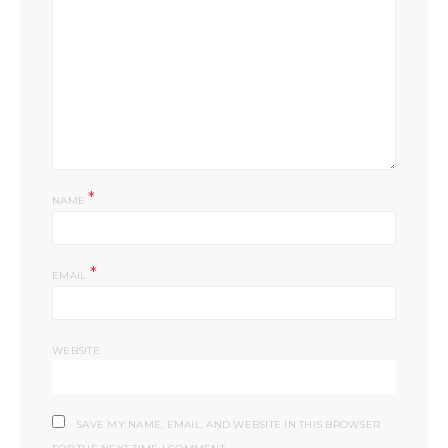
*
NAME
*
EMAIL
WEBSITE
SAVE MY NAME, EMAIL, AND WEBSITE IN THIS BROWSER