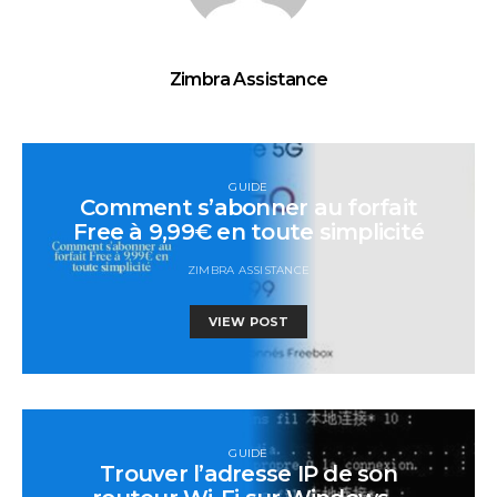
Zimbra Assistance
GUIDE
Comment s’abonner au forfait
Free à 9,99€ en toute simplicité
ZIMBRA ASSISTANCE
VIEW POST
GUIDE
Trouver l’adresse IP de son