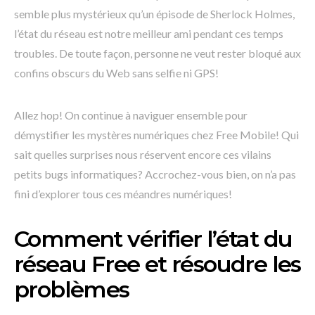
semble plus mystérieux qu’un épisode de Sherlock Holmes,
l’état du réseau est notre meilleur ami pendant ces temps
troubles. De toute façon, personne ne veut rester bloqué aux
confins obscurs du Web sans selfie ni GPS!
Allez hop! On continue à naviguer ensemble pour
démystifier les mystères numériques chez Free Mobile! Qui
sait quelles surprises nous réservent encore ces vilains
petits bugs informatiques? Accrochez-vous bien, on n’a pas
fini d’explorer tous ces méandres numériques!
Comment vérifier l’état du
réseau Free et résoudre les
problèmes