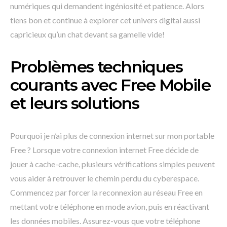
numériques qui demandent ingéniosité et patience. Alors
tiens bon et continue à explorer cet univers digital aussi
capricieux qu’un chat devant sa gamelle vide!
Problèmes techniques
courants avec Free Mobile
et leurs solutions
Pourquoi je n’ai plus de connexion internet sur mon portable
Free ? Lorsque votre connexion internet Free décide de
jouer à cache-cache, plusieurs vérifications simples peuvent
vous aider à retrouver le chemin perdu du cyberespace.
Commencez par forcer la reconnexion au réseau Free en
mettant votre téléphone en mode avion, puis en réactivant
les données mobiles. Assurez-vous que votre téléphone