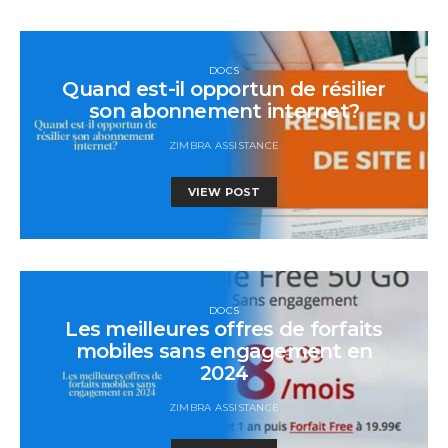
DOCS
Quand est-il opportun de résilier
son abonnement internet?
ZIMBRA ASSISTANCE
VIEW POST
DOCS
Les meilleures offres de forfaits
mobiles sans engagement en
2024
ZIMBRA ASSISTANCE