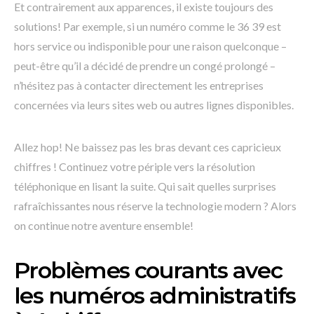
Et contrairement aux apparences, il existe toujours des
solutions! Par exemple, si un numéro comme le 36 39 est
hors service ou indisponible pour une raison quelconque –
peut-être qu’il a décidé de prendre un congé prolongé –
n’hésitez pas à contacter directement les entreprises
concernées via leurs sites web ou autres lignes disponibles.
Allez hop! Ne baissez pas les bras devant ces capricieux
chiffres ! Continuez votre périple vers la résolution
téléphonique en lisant la suite. Qui sait quelles surprises
rafraîchissantes nous réserve la technologie modern ? Alors
on continue notre aventure ensemble!
Problèmes courants avec
les numéros administratifs