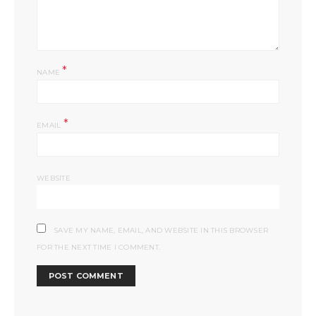
*
NAME
*
EMAIL
WEBSITE
SAVE MY NAME, EMAIL, AND WEBSITE IN THIS BROWSER
FOR THE NEXT TIME I COMMENT.