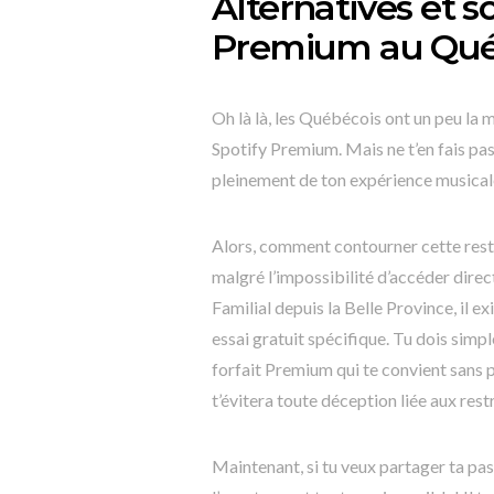
Alternatives et so
Premium au Qu
Oh là là, les Québécois ont un peu la 
Spotify Premium. Mais ne t’en fais pas,
pleinement de ton expérience musicale
Alors, comment contourner cette rest
malgré l’impossibilité d’accéder di
Familial depuis la Belle Province, il 
essai gratuit spécifique. Tu dois simple
forfait Premium qui te convient sans 
t’évitera toute déception liée aux restr
Maintenant, si tu veux partager ta p