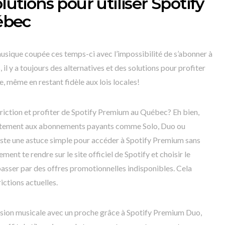
lutions pour utiliser Spotify
ébec
musique coupée ces temps-ci avec l’impossibilité de s’abonner à
 il y a toujours des alternatives et des solutions pour profiter
, même en restant fidèle aux lois locales!
riction et profiter de Spotify Premium au Québec? Eh bien,
rectement aux abonnements payants comme Solo, Duo ou
existe une astuce simple pour accéder à Spotify Premium sans
ment te rendre sur le site officiel de Spotify et choisir le
passer par des offres promotionnelles indisponibles. Cela
ictions actuelles.
assion musicale avec un proche grâce à Spotify Premium Duo,