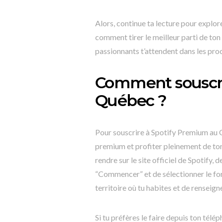
Alors, continue ta lecture pour explor
comment tirer le meilleur parti de to
passionnants t’attendent dans les pro
Comment souscri
Québec ?
Pour souscrire à Spotify Premium au Q
premium et profiter pleinement de ton e
rendre sur le site officiel de Spotify,
“Commencer” et de sélectionner le forf
territoire où tu habites et de rensei
Si tu préfères le faire depuis ton télé