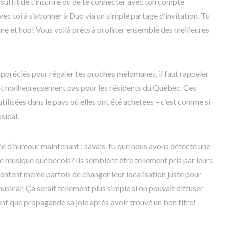
te suffit de t’inscrire ou de te connecter avec ton compte
 avec toi à s’abonner à Duo via un simple partage d’invitation. Tu
e et hop! Vous voilà prêts à profiter ensemble des meilleures
ppréciés pour régaler tes proches mélomanes, il faut rappeler
nt malheureusement pas pour les résidents du Québec. Ces
tilisées dans le pays où elles ont été achetées – c’est comme si
sical.
ncée d’humour maintenant : savais-tu que nous avons détecté une
 musique québécois? Ils semblent être tellement pris par leurs
tentent même parfois de changer leur localisation juste pour
sical! Ça serait tellement plus simple si on pouvait diffuser
nt que propagande sa joie après avoir trouvé un bon titre!