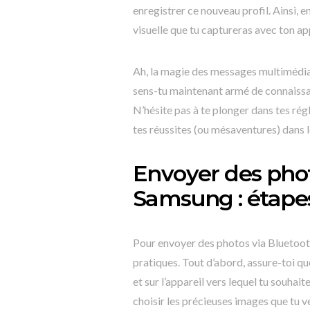
enregistrer ce nouveau profil. Ainsi, e
visuelle que tu captureras avec ton app
Ah, la magie des messages multimédia
sens-tu maintenant armé de connaissa
N’hésite pas à te plonger dans tes rég
tes réussites (ou mésaventures) dans
Envoyer des phot
Samsung : étapes
Pour envoyer des photos via Bluetooth
pratiques. Tout d’abord, assure-toi qu
et sur l’appareil vers lequel tu souhai
choisir les précieuses images que tu v