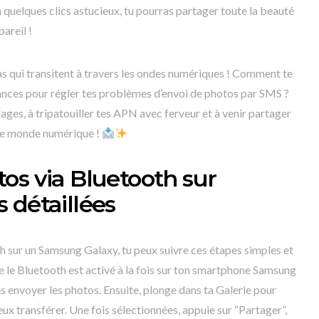
n quelques clics astucieux, tu pourras partager toute la beauté
areil !
s qui transitent à travers les ondes numériques ! Comment te
nces pour régler tes problèmes d’envoi de photos par SMS ?
lages, à tripatouiller tes APN avec ferveur et à venir partager
 le monde numérique !
os via Bluetooth sur
 détaillées
 sur un Samsung Galaxy, tu peux suivre ces étapes simples et
e le Bluetooth est activé à la fois sur ton smartphone Samsung
tes envoyer les photos. Ensuite, plonge dans ta Galerie pour
eux transférer. Une fois sélectionnées, appuie sur “Partager”,