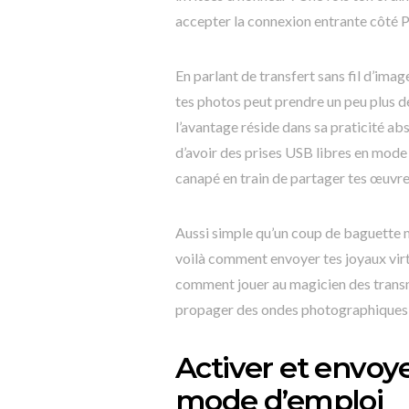
accepter la connexion entrante côté P
En parlant de transfert sans fil d’imag
tes photos peut prendre un peu plus 
l’avantage réside dans sa praticité abs
d’avoir des prises USB libres en mode 
canapé en train de partager tes œuvres
Aussi simple qu’un coup de baguette 
voilà comment envoyer tes joyaux virt
comment jouer au magicien des transmis
propager des ondes photographiques av
Activer et envoy
mode d’emploi