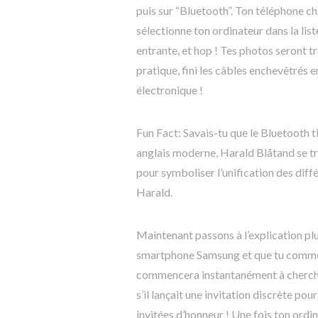
puis sur “Bluetooth”. Ton téléphone ch
sélectionne ton ordinateur dans la lis
entrante, et hop ! Tes photos seront 
pratique, fini les câbles enchevêtrés
électronique !
Fun Fact: Savais-tu que le Bluetooth 
anglais moderne, Harald Blåtand se tr
pour symboliser l’unification des diff
Harald.
Maintenant passons à l’explication plu
smartphone Samsung et que tu commen
commencera instantanément à cherche
s’il lançait une invitation discrète po
invitées d’honneur ! Une fois ton ordi