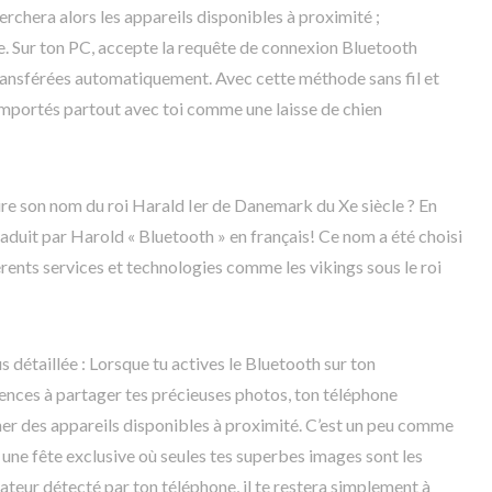
erchera alors les appareils disponibles à proximité ;
te. Sur ton PC, accepte la requête de connexion Bluetooth
transférées automatiquement. Avec cette méthode sans fil et
 emportés partout avec toi comme une laisse de chien
tire son nom du roi Harald Ier de Danemark du Xe siècle ? En
aduit par Harold « Bluetooth » en français! Ce nom a été choisi
érents services et technologies comme les vikings sous le roi
s détaillée : Lorsque tu actives le Bluetooth sur ton
ces à partager tes précieuses photos, ton téléphone
r des appareils disponibles à proximité. C’est un peu comme
ur une fête exclusive où seules tes superbes images sont les
nateur détecté par ton téléphone, il te restera simplement à