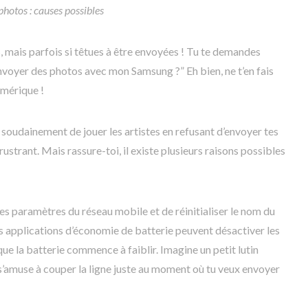
hotos : causes possibles
es, mais parfois si têtues à être envoyées ! Tu te demandes
nvoyer des photos avec mon Samsung ?” Eh bien, ne t’en fais
umérique !
soudainement de jouer les artistes en refusant d’envoyer tes
rustrant. Mais rassure-toi, il existe plusieurs raisons possibles
r les paramètres du réseau mobile et de réinitialiser le nom du
es applications d’économie de batterie peuvent désactiver les
e la batterie commence à faiblir. Imagine un petit lutin
s’amuse à couper la ligne juste au moment où tu veux envoyer