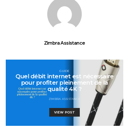
Zimbra Assistance
GUIDE
Quel débit internet est nécessaire
pour profiter pleinement de la
qualité 4K ?
ZIMBRA ASSISTANCE
VIEW POST