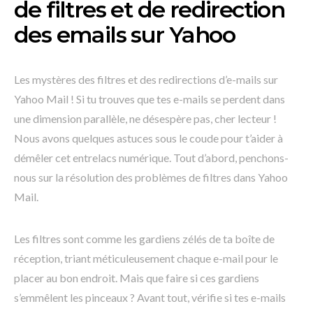
de filtres et de redirection
des emails sur Yahoo
Les mystères des filtres et des redirections d’e-mails sur
Yahoo Mail ! Si tu trouves que tes e-mails se perdent dans
une dimension parallèle, ne désespère pas, cher lecteur !
Nous avons quelques astuces sous le coude pour t’aider à
démêler cet entrelacs numérique. Tout d’abord, penchons-
nous sur la résolution des problèmes de filtres dans Yahoo
Mail.
Les filtres sont comme les gardiens zélés de ta boîte de
réception, triant méticuleusement chaque e-mail pour le
placer au bon endroit. Mais que faire si ces gardiens
s’emmêlent les pinceaux ? Avant tout, vérifie si tes e-mails