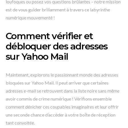
loufoques ou posez vos questions brûlantes – notre mission
est de vous guider brillamment à travers ce labyrinthe
numérique mouvementé !
Comment vérifier et
débloquer des adresses
sur Yahoo Mail
Maintenant, explorons le passionnant monde des adresses
bloquées sur Yahoo Mail. Il peut arriver que certaines
adresses e-mail se retrouvent dans la liste noire sans même
avoir commis de crime numérique ! Vérifions ensemble
comment dénicher ces coupables imaginaires et leur offrir
une seconde chance d’accéder à votre boîte de réception
tant convoitée.