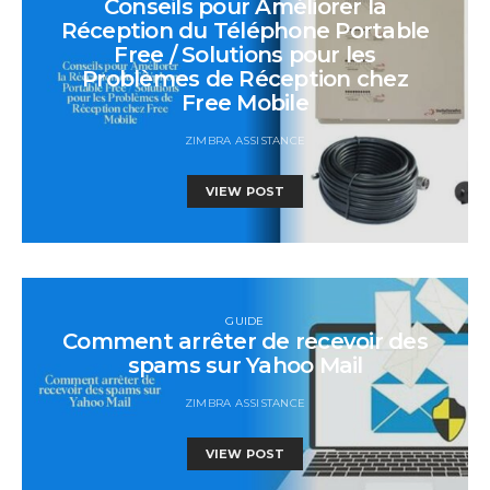
Conseils pour Améliorer la
Réception du Téléphone Portable
Free / Solutions pour les
Problèmes de Réception chez
Free Mobile
ZIMBRA ASSISTANCE
VIEW POST
GUIDE
Comment arrêter de recevoir des
spams sur Yahoo Mail
ZIMBRA ASSISTANCE
VIEW POST