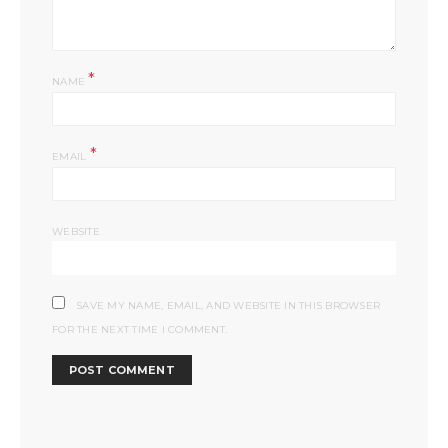
*
NAME
*
EMAIL
WEBSITE
SAVE MY NAME, EMAIL, AND WEBSITE IN THIS BROWSER
FOR THE NEXT TIME I COMMENT.