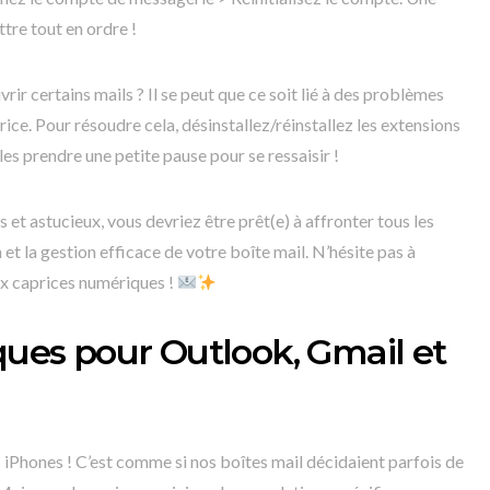
tre tout en ordre !
r certains mails ? Il se peut que ce soit lié à des problèmes
ce. Pour résoudre cela, désinstallez/réinstallez les extensions
es prendre une petite pause pour se ressaisir !
s et astucieux, vous devriez être prêt(e) à affronter tous les
et la gestion efficace de votre boîte mail. N’hésite pas à
aux caprices numériques !
iques pour Outlook, Gmail et
 iPhones ! C’est comme si nos boîtes mail décidaient parfois de