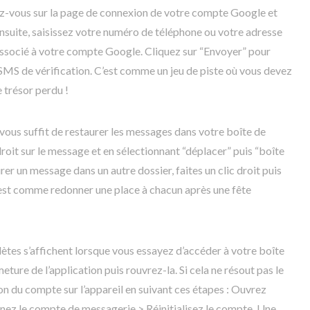
ez-vous sur la page de connexion de votre compte Google et
Ensuite, saisissez votre numéro de téléphone ou votre adresse
associé à votre compte Google. Cliquez sur “Envoyer” pour
 SMS de vérification. C’est comme un jeu de piste où vous devez
e trésor perdu !
l vous suffit de restaurer les messages dans votre boîte de
roit sur le message et en sélectionnant “déplacer” puis “boîte
rer un message dans un autre dossier, faites un clic droit puis
C’est comme redonner une place à chacun après une fête
ètes s’affichent lorsque vous essayez d’accéder à votre boîte
eture de l’application puis rouvrez-la. Si cela ne résout pas le
on du compte sur l’appareil en suivant ces étapes : Ouvrez
nnez le compte de messagerie > Réinitialisez le compte. Une