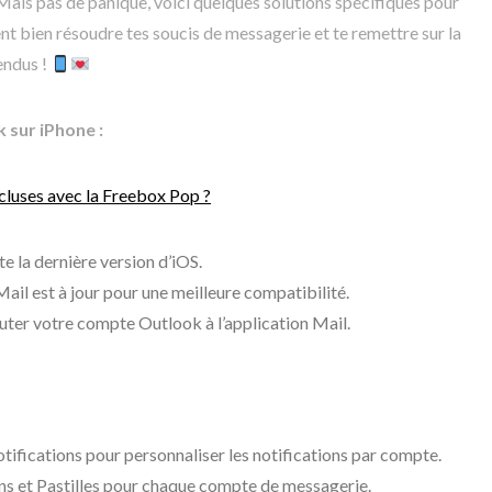
Mais pas de panique, voici quelques solutions spécifiques pour
nt bien résoudre tes soucis de messagerie et te remettre sur la
tendus !
 sur iPhone :
cluses avec la Freebox Pop ?
e la dernière version d’iOS.
ail est à jour pour une meilleure compatibilité.
uter votre compte Outlook à l’application Mail.
ifications pour personnaliser les notifications par compte.
Sons et Pastilles pour chaque compte de messagerie.