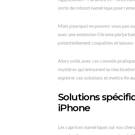
sorte de reboot numérique pour remet
Mais pourquoi ne pouvez-vous pas ouvri
avec une extension Chrome perturbatri
potentiellement coupables et laissez-l
Alors voilà, avec ces conseils pratique
mystères qui entourent la réactivation 
explorer ces solutions et mettre fin 
Solutions spécif
iPhone
Les caprices numériques sur nos chers