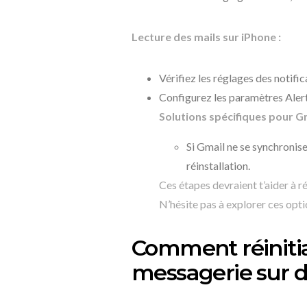
Lecture des mails sur iPhone :
Vérifiez les réglages des notifi
Configurez les paramètres Alert
Solutions spécifiques pour Gm
Si Gmail ne se synchronis
réinstallation.
Ces étapes devraient t’aider à
N’hésite pas à explorer ces opti
Comment réinitia
messagerie sur d