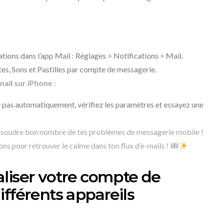
cations dans l’app Mail : Réglages > Notifications > Mail.
es, Sons et Pastilles par compte de messagerie.
ail sur iPhone :
e pas automatiquement, vérifiez les paramètres et essayez une
 résoudre bon nombre de tes problèmes de messagerie mobile !
ons pour retrouver le calme dans ton flux d’e-mails !
liser votre compte de
ifférents appareils