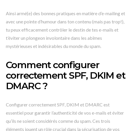
Ainsi armé(e) des bonnes pratiques en matière d’e-mailing et
avec une pointe d’humour dans ton contenu (mais pas trop!),
tu peux efficacement contrôler le destin de tes e-mails et
t’éviter un plongeon involontaire dans les abîmes
mystérieuses et indésirables du monde du spam.
Comment configurer
correctement SPF, DKIM et
DMARC ?
Configurer correctement SPF, DKIM et DMARC est
essentiel pour garantir l’authenticité de vos e-mails et éviter
qu’ils ne soient considérés comme du spam. Ces trois
éléments jouent un rôle crucial dans la sécurisation de vos