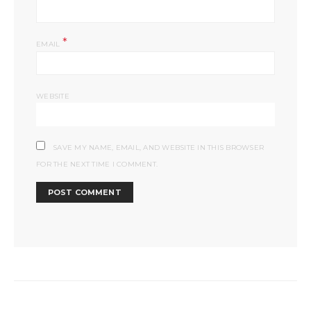
*
EMAIL
WEBSITE
SAVE MY NAME, EMAIL, AND WEBSITE IN THIS BROWSER
FOR THE NEXT TIME I COMMENT.