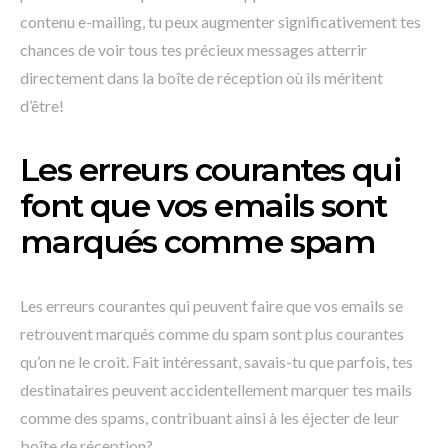
contenu e-mailing, tu peux augmenter significativement tes
chances de voir tous tes précieux messages atterrir
directement dans la boîte de réception où ils méritent
d’être!
Les erreurs courantes qui
font que vos emails sont
marqués comme spam
Les erreurs courantes qui peuvent faire que vos emails se
retrouvent marqués comme du spam sont plus courantes
qu’on ne le croit. Fait intéressant, savais-tu que parfois, tes
destinataires peuvent accidentellement marquer tes mails
comme des spams, contribuant ainsi à les éjecter de leur
boîte de réception?