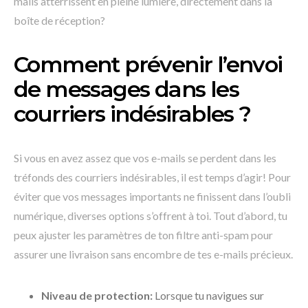
mails atterrissent en pleine lumière, directement dans la
boîte de réception?
Comment prévenir l’envoi
de messages dans les
courriers indésirables ?
Si vous en avez assez que vos e-mails se perdent dans les
tréfonds des courriers indésirables, il est temps d’agir! Pour
éviter que vos messages importants ne finissent dans l’oubli
numérique, diverses options s’offrent à toi. Tout d’abord, tu
peux ajuster les paramètres de ton filtre anti-spam pour
assurer une livraison sans encombre de tes e-mails précieux.
Niveau de protection:
Lorsque tu navigues sur