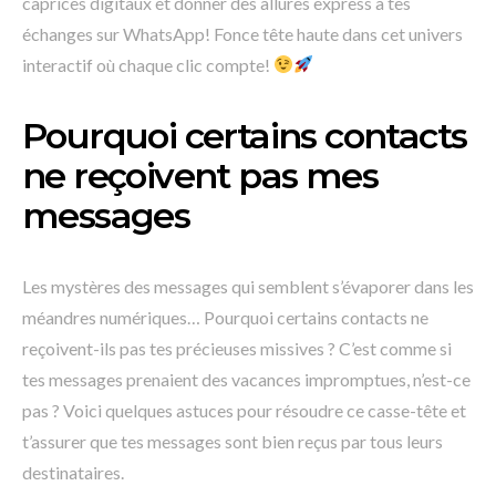
caprices digitaux et donner des allures express à tes
échanges sur WhatsApp! Fonce tête haute dans cet univers
interactif où chaque clic compte!
Pourquoi certains contacts
ne reçoivent pas mes
messages
Les mystères des messages qui semblent s’évaporer dans les
méandres numériques… Pourquoi certains contacts ne
reçoivent-ils pas tes précieuses missives ? C’est comme si
tes messages prenaient des vacances impromptues, n’est-ce
pas ? Voici quelques astuces pour résoudre ce casse-tête et
t’assurer que tes messages sont bien reçus par tous leurs
destinataires.