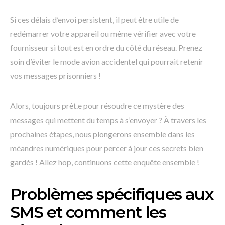
Si ces délais d’envoi persistent, il peut être utile de
redémarrer votre appareil ou même vérifier avec votre
fournisseur si tout est en ordre du côté du réseau. Prenez
soin d’éviter le mode avion accidentel qui pourrait retenir
vos messages prisonniers !
Alors, toujours prêt.e pour résoudre ce mystère des
messages qui mettent du temps à s’envoyer ? À travers les
prochaines étapes, nous plongerons ensemble dans les
méandres numériques pour percer à jour ces secrets bien
gardés ! Allez hop, continuons cette enquête ensemble !
Problèmes spécifiques aux
SMS et comment les