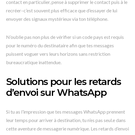
contact en particulier, pense à supprimer le contact puis à le
recréer–c’est souvent plus efficace que d’essayer de lui
envoyer des signaux mystérieux via ton téléphone.
N’oublie pas non plus de vérifier si un code pays est requis
pour le numéro du destinataire afin que tes messages
puissent voguer vers leurs horizons sans restriction
bureaucratique inattendue.
Solutions pour les retards
d’envoi sur WhatsApp
Si tu as l’impression que tes messages WhatsApp prennent
leur temps pour arriver à destination, tu n’es pas seul.e dans
cette aventure de messagerie numérique. Les retards d’envoi