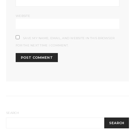
WEBSITE
SAVE MY NAME, EMAIL, AND WEBSITE IN THIS BROWSER
FOR THE NEXT TIME I COMMENT.
SEARCH
SEARCH