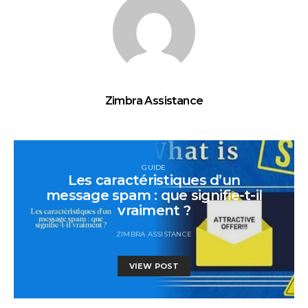
Zimbra Assistance
GUIDE
Les caractéristiques d’un
message spam : que signifie-t-il
vraiment ?
ZIMBRA ASSISTANCE
VIEW POST