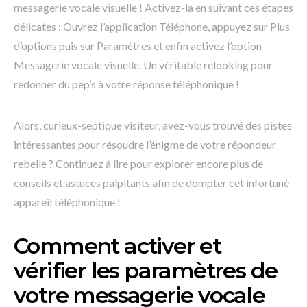
messagerie vocale visuelle ! Activez-la en suivant ces étapes
délicates : Ouvrez l’application Téléphone, appuyez sur Plus
d’options puis sur Paramètres et enfin activez l’option
Messagerie vocale visuelle. Un véritable relooking pour
redonner du pep’s à votre réponse téléphonique !
Alors, curieux-septique visiteur, avez-vous trouvé des pistes
intéressantes pour résoudre l’énigme de votre répondeur
rebelle ? Continuez à lire pour explorer encore plus de
conseils et astuces palpitants afin de dompter cet infortuné
appareil téléphonique !
Comment activer et
vérifier les paramètres de
votre messagerie vocale