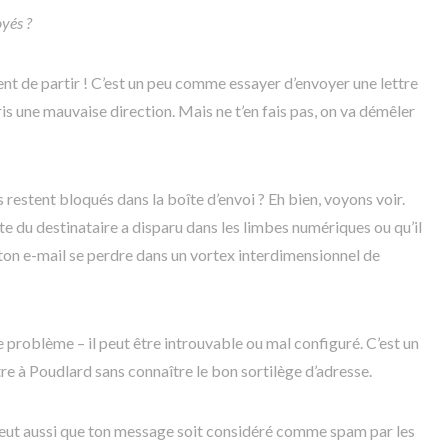
yés ?
ent de partir ! C’est un peu comme essayer d’envoyer une lettre
ris une mauvaise direction. Mais ne t’en fais pas, on va démêler
 restent bloqués dans la boîte d’envoi ? Eh bien, voyons voir.
e du destinataire a disparu dans les limbes numériques ou qu’il
u ton e-mail se perdre dans un vortex interdimensionnel de
e problème – il peut être introuvable ou mal configuré. C’est un
e à Poudlard sans connaître le bon sortilège d’adresse.
e peut aussi que ton message soit considéré comme spam par les