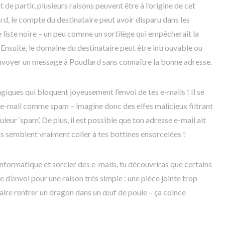
de partir, plusieurs raisons peuvent être à l’origine de cet
d, le compte du destinataire peut avoir disparu dans les
 liste noire – un peu comme un sortilège qui empêcherait la
. Ensuite, le domaine du destinataire peut être introuvable ou
envoyer un message à Poudlard sans connaître la bonne adresse.
iques qui bloquent joyeusement l’envoi de tes e-mails ! Il se
n e-mail comme spam – imagine donc des elfes malicieux filtrant
eur ‘spam’. De plus, il est possible que ton adresse e-mail ait
is semblent vraiment coller à tes bottines ensorcelées !
formatique et sorcier des e-mails, tu découvriras que certains
 d’envoi pour une raison très simple : une pièce jointe trop
ire rentrer un dragon dans un œuf de poule – ça coince