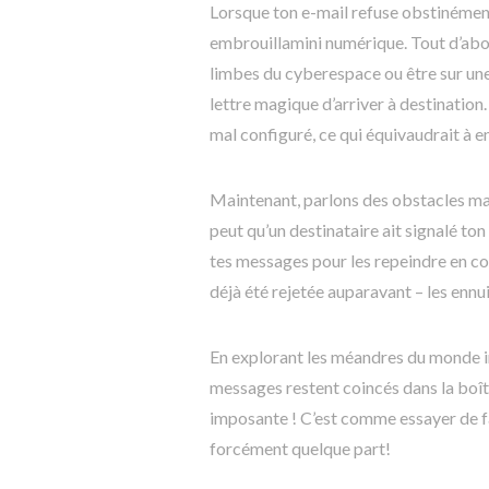
Lorsque ton e-mail refuse obstinément 
embrouillamini numérique. Tout d’abor
limbes du cyberespace ou être sur une
lettre magique d’arriver à destination
mal configuré, ce qui équivaudrait à 
Maintenant, parlons des obstacles mag
peut qu’un destinataire ait signalé to
tes messages pour les repeindre en coul
déjà été rejetée auparavant – les ennu
En explorant les méandres du monde in
messages restent coincés dans la boîte
imposante ! C’est comme essayer de fa
forcément quelque part!