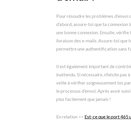
Pour résoudre les problèmes d’envoi d’e
d’abord, assure-toi que ta connexion 
une bonne connexion. Ensuite, vérifie l
livraison des e-mails. Assure-toi que 
permettre une authentification sans fai
Il est également important de contrô
inattendu. Si nécessaire, n’hésite pas 
veille à vérifier soigneusement tes pa
le processus d’envoi. Après avoir suiv
plus facilement que jamais !
En relation >>
Est-ce que le port 465 ut