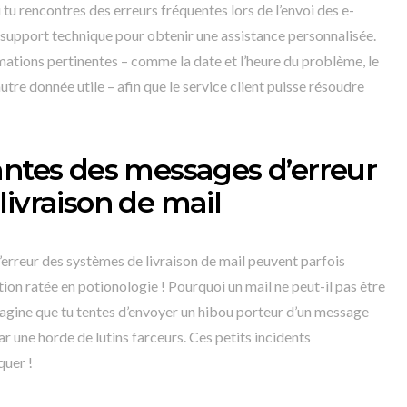
i tu rencontres des erreurs fréquentes lors de l’envoi des e-
 le support technique pour obtenir une assistance personnalisée.
rmations pertinentes – comme la date et l’heure du problème, le
utre donnée utile – afin que le service client puisse résoudre
antes des messages d’erreur
livraison de mail
erreur des systèmes de livraison de mail peuvent parfois
on ratée en potionologie ! Pourquoi un mail ne peut-il pas être
agine que tu tentes d’envoyer un hibou porteur d’un message
r une horde de lutins farceurs. Ces petits incidents
quer !