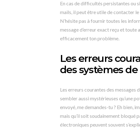
En cas de difficultés persistantes ou s
mails, il peut être utile de contacter
N’hésite pas à fournir toutes les info
message d’erreur exact reçu et toute a
efficacement ton problème.
Les erreurs cour
des systèmes de 
Les erreurs courantes des messages d’
sembler aussi mystérieuses qu’une poti
envoyé, me demandes-tu ? Eh bien, im
mais qu’il soit soudainement bloqué pa
électroniques peuvent souvent s’expli