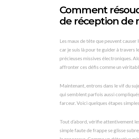
Comment résoudr
de réception de 
Les maux de tête que peuvent causer le
car je suis là pour te guider à travers 
précieuses missives électroniques. Al
affronter ces défis comme un véritable
Maintenant, entrons dans le vif du 
qui semblent parfois aussi compliqués
farceur. Voici quelques étapes simples
Tout d’abord, vérifie attentivement les 
simple faute de frappe se glisse subre
le processus. Comme un détective minu