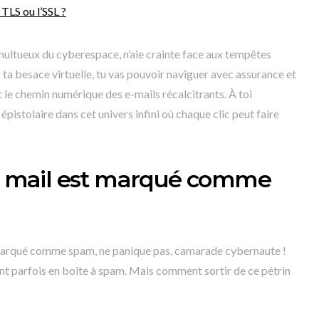
 TLS ou l’SSL ?
umultueux du cyberespace, n’aie crainte face aux tempêtes
 ta besace virtuelle, tu vas pouvoir naviguer avec assurance et
le chemin numérique des e-mails récalcitrants. À toi
pistolaire dans cet univers infini où chaque clic peut faire
re mail est marqué comme
marqué comme spam, ne panique pas, camarade cybernaute !
ent parfois en boîte à spam. Mais comment sortir de ce pétrin