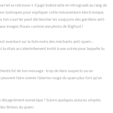
urriel se retrouve-t-il jugé indésirable et rétrogradé au rang de
isons loufoques pour expliquer cette mésaventure électronique.
ns ton courrier peut déclencher les soupçons des gardiens anti-
r aux images floues comme une photo de Bigfoot !
s’est aventuré sur la liste noire des méchants anti-spam…
i tu étais accidentellement invité à une soirée pour laquelle tu
uthenticité de ton message : trop de liens suspects ou un
peuvent faire sonner l’alarme rouge du spam plus fort qu’un
ce désagrément numérique ? Suivre quelques astuces simples
 des limbes du spam :