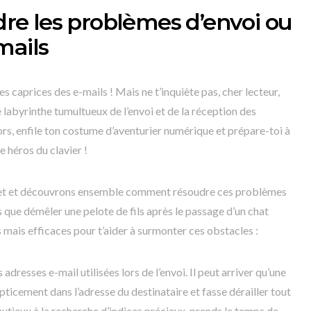
e les problèmes d’envoi ou
mails
s caprices des e-mails ! Mais ne t’inquiète pas, cher lecteur,
le labyrinthe tumultueux de l’envoi et de la réception des
ors, enfile ton costume d’aventurier numérique et prépare-toi à
 héros du clavier !
sujet et découvrons ensemble comment résoudre ces problèmes
 que démêler une pelote de fils après le passage d’un chat
 mais efficaces pour t’aider à surmonter ces obstacles :
adresses e-mail utilisées lors de l’envoi. Il peut arriver qu’une
pticement dans l’adresse du destinataire et fasse dérailler tout
tieux à la recherche d’indices précieux, prends le temps de