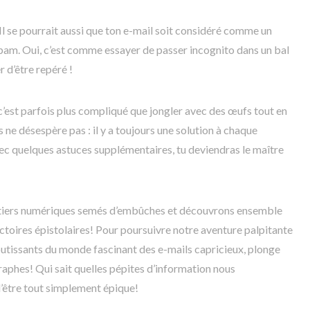
 Il se pourrait aussi que ton e-mail soit considéré comme un
-spam. Oui, c’est comme essayer de passer incognito dans un bal
r d’être repéré !
 c’est parfois plus compliqué que jongler avec des œufs tout en
 ne désespère pas : il y a toujours une solution à chaque
vec quelques astuces supplémentaires, tu deviendras le maître
entiers numériques semés d’embûches et découvrons ensemble
toires épistolaires! Pour poursuivre notre aventure palpitante
utissants du monde fascinant des e-mails capricieux, plonge
raphes! Qui sait quelles pépites d’information nous
’être tout simplement épique!