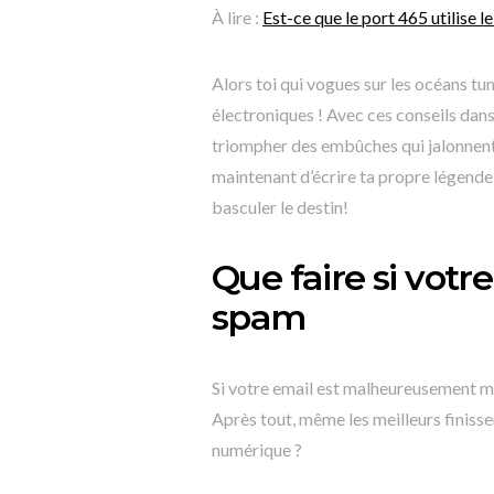
À lire :
Est-ce que le port 465 utilise le
Alors toi qui vogues sur les océans t
électroniques ! Avec ces conseils dans
triompher des embûches qui jalonnent 
maintenant d’écrire ta propre légende é
basculer le destin!
Que faire si vot
spam
Si votre email est malheureusement 
Après tout, même les meilleurs finiss
numérique ?