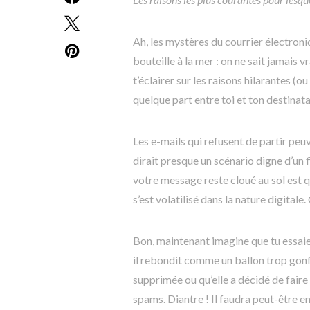
Ah, les mystères du courrier électron
bouteille à la mer : on ne sait jamais vr
t’éclairer sur les raisons hilarantes (o
quelque part entre toi et ton destinata
Les e-mails qui refusent de partir peu
dirait presque un scénario digne d’un 
votre message reste cloué au sol est q
s’est volatilisé dans la nature digita
Bon, maintenant imagine que tu essaies
il rebondit comme un ballon trop gonf
supprimée ou qu’elle a décidé de faire
spams. Diantre ! Il faudra peut-être 