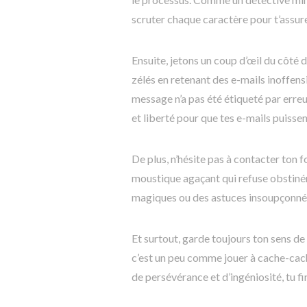
scruter chaque caractère pour t’assurer
Ensuite, jetons un coup d’œil du côté d
zélés en retenant des e-mails inoffens
message n’a pas été étiqueté par erreu
et liberté pour que tes e-mails puisse
De plus, n’hésite pas à contacter ton 
moustique agaçant qui refuse obstinéme
magiques ou des astuces insoupçonnées
Et surtout, garde toujours ton sens de
c’est un peu comme jouer à cache-cache
de persévérance et d’ingéniosité, tu fi