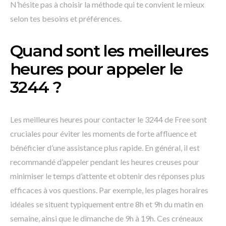
N’hésite pas à choisir la méthode qui te convient le mieux
selon tes besoins et préférences.
Quand sont les meilleures
heures pour appeler le
3244 ?
Les meilleures heures pour contacter le 3244 de Free sont
cruciales pour éviter les moments de forte affluence et
bénéficier d’une assistance plus rapide. En général, il est
recommandé d’appeler pendant les heures creuses pour
minimiser le temps d’attente et obtenir des réponses plus
efficaces à vos questions. Par exemple, les plages horaires
idéales se situent typiquement entre 8h et 9h du matin en
semaine, ainsi que le dimanche de 9h à 19h. Ces créneaux