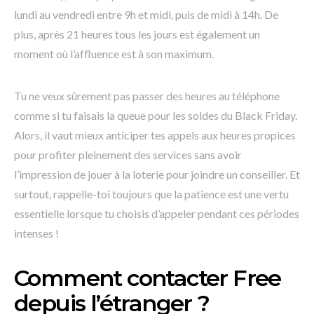
lundi au vendredi entre 9h et midi, puis de midi à 14h. De
plus, après 21 heures tous les jours est également un
moment où l’affluence est à son maximum.
Tu ne veux sûrement pas passer des heures au téléphone
comme si tu faisais la queue pour les soldes du Black Friday.
Alors, il vaut mieux anticiper tes appels aux heures propices
pour profiter pleinement des services sans avoir
l’impression de jouer à la loterie pour joindre un conseiller. Et
surtout, rappelle-toi toujours que la patience est une vertu
essentielle lorsque tu choisis d’appeler pendant ces périodes
intenses !
Comment contacter Free
depuis l’étranger ?