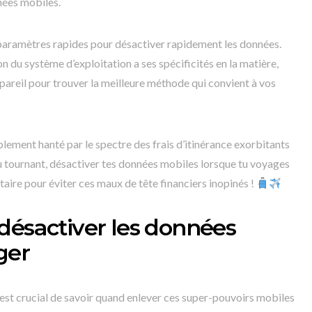
nées mobiles.
s paramètres rapides pour désactiver rapidement les données.
 du système d’exploitation a ses spécificités en la matière,
ppareil pour trouver la meilleure méthode qui convient à vos
plement hanté par le spectre des frais d’itinérance exorbitants
u tournant, désactiver tes données mobiles lorsque tu voyages
utaire pour éviter ces maux de tête financiers inopinés !
désactiver les données
ger
 est crucial de savoir quand enlever ces super-pouvoirs mobiles