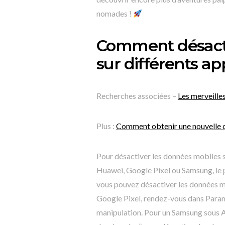
nomades !
Comment désacti
sur différents ap
Recherches associées –
Les merveille
Plus :
Comment obtenir une nouvelle 
Pour désactiver les données mobiles s
Huawei, Google Pixel ou Samsung, le 
vous pouvez désactiver les données mo
Google Pixel, rendez-vous dans Param
manipulation. Pour un Samsung sous A