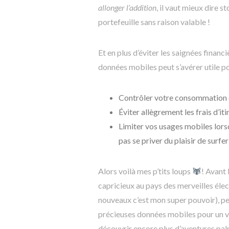
allonger l’addition
, il vaut mieux dire s
portefeuille sans raison valable !
Et en plus d’éviter les saignées finan
données mobiles peut s’avérer utile pou
Contrôler votre consommation 
Éviter allègrement les frais d’i
Limiter vos usages mobiles lors
pas se priver du plaisir de surf
Alors voilà mes p’tits loups
! Avant 
capricieux au pays des merveilles élec
nouveaux c’est mon super pouvoir), pen
précieuses données mobiles pour un v
découvrir encore plus d’aventures pal