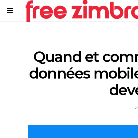
Quand et comm
données mobiles
deve
Z