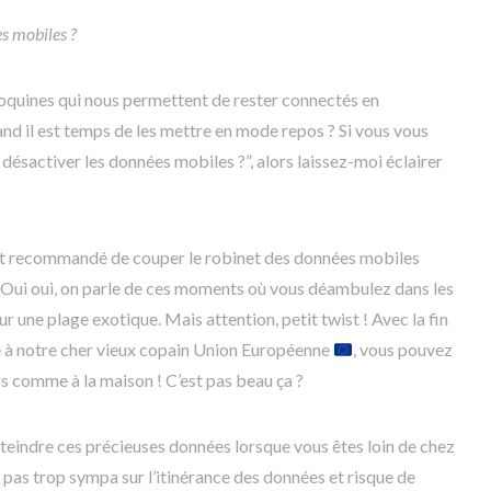
s mobiles ?
coquines qui nous permettent de rester connectés en
d il est temps de les mettre en mode repos ? Si vous vous
ésactiver les données mobiles ?”, alors laissez-moi éclairer
ent recommandé de couper le robinet des données mobiles
. Oui oui, on parle de ces moments où vous déambulez dans les
ur une plage exotique. Mais attention, petit twist ! Avec la fin
ce à notre cher vieux copain Union Européenne
, vous pouvez
is comme à la maison ! C’est pas beau ça ?
teindre ces précieuses données lorsque vous êtes loin de chez
t pas trop sympa sur l’itinérance des données et risque de