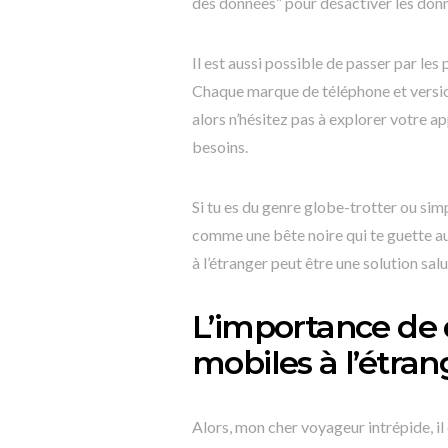
des données” pour désactiver les don
Il est aussi possible de passer par le
Chaque marque de téléphone et version
alors n’hésitez pas à explorer votre a
besoins.
Si tu es du genre globe-trotter ou sim
comme une bête noire qui te guette a
à l’étranger peut être une solution sal
L’importance de 
mobiles à l’étran
Alors, mon cher voyageur intrépide, il