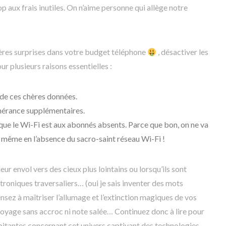
top aux frais inutiles. On n’aime personne qui allège notre
cières surprises dans votre budget téléphone
, désactiver les
r plusieurs raisons essentielles :
de ces chères données.
tinérance supplémentaires.
que le Wi-Fi est aux abonnés absents. Parce que bon, on ne va
er même en l’absence du sacro-saint réseau Wi-Fi !
leur envol vers des cieux plus lointains ou lorsqu’ils sont
troniques traversaliers… (oui je sais inventer des mots
sez à maîtriser l’allumage et l’extinction magiques de vos
oyage sans accroc ni note salée… Continuez donc à lire pour
pitantes concernant cet univers captivant des technologies