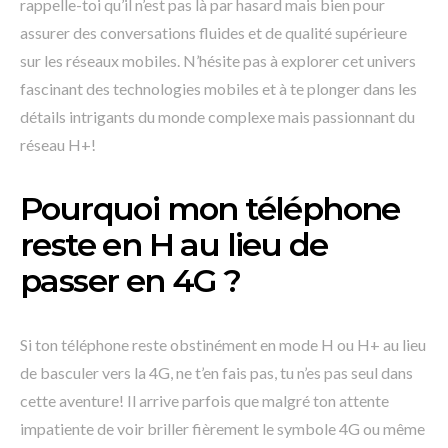
rappelle-toi qu’il n’est pas là par hasard mais bien pour
assurer des conversations fluides et de qualité supérieure
sur les réseaux mobiles. N’hésite pas à explorer cet univers
fascinant des technologies mobiles et à te plonger dans les
détails intrigants du monde complexe mais passionnant du
réseau H+!
Pourquoi mon téléphone
reste en H au lieu de
passer en 4G ?
Si ton téléphone reste obstinément en mode H ou H+ au lieu
de basculer vers la 4G, ne t’en fais pas, tu n’es pas seul dans
cette aventure! Il arrive parfois que malgré ton attente
impatiente de voir briller fièrement le symbole 4G ou même