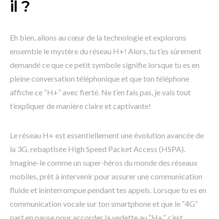
il ?
Eh bien, allons au cœur de la technologie et explorons
ensemble le mystère du réseau H+! Alors, tu t’es sûrement
demandé ce que ce petit symbole signifie lorsque tu es en
pleine conversation téléphonique et que ton téléphone
affiche ce “H+” avec fierté. Ne t’en fais pas, je vais tout
t’expliquer de manière claire et captivante!
Le réseau H+ est essentiellement une évolution avancée de
la 3G, rebaptisée High Speed Packet Access (HSPA).
Imagine-le comme un super-héros du monde des réseaux
mobiles, prêt à intervenir pour assurer une communication
fluide et ininterrompue pendant tes appels. Lorsque tu es en
communication vocale sur ton smartphone et que le “4G”
part en pause pour accorder la vedette au “H+”, c’est