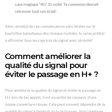
case magique “4G”. Et voilà! Ta connexion devrait
retrouver tout son éclat!
Ainsi, armé(e) de ces connaissances sans limites sur le
tourbillon tumultueux des réseaux mobiles, tu seras prêt(e)
à affronter tous les caprices du signal avec sérénité!
Comment améliorer la
qualité du signal pour
éviter le passage en H+ ?
Pour améliorer la qualité du signal et éviter le passage en
H+ lors de tes appels, il est essentiel de s’assurer d’une
bonne couverture réseau. Cela peut souvent dépendre de la
qualité du signal à l’endroit où tu te trouves. Voici quelques