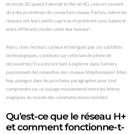
en mode 3G quand il devrait briller en 4G, cela est souvent
dû à des problèmes de couverture réseau. Parfois, même les
réseaux ont leurs petits caprices et préfèrent vous balancer
entre différents modes selon leur humeur!
Alors, chers lecteurs curieux et intrigués par ces subtilités
technologiques, continuez sur cette lancée pleine de
découvertes! Il y a encore tant à explorer dans l’univers
passionnant des méandres des réseaux téléphoniques! Allez
hop, plongez dans les prochains paragraphes pour tout
comprendre sur ce voyage mouvementé entre les lettres
magiques du monde des communications mobiles!
Qu’est-ce que le réseau H+
et comment fonctionne-t-