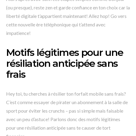
(ou presque), reste zen et garde confiance en ton choix car la
liberté digitale t’appartient maintenant! Allez hop! Go vers
cette nouvelle ère téléphonique qui t’attend avec
impatience!
Motifs légitimes pour une
résiliation anticipée sans
frais
Hey toi, tu cherches à résilier ton forfait mobile sans frais?
C’est comme essayer de pirater un abonnement à la salle de
sport pour éviter les crunchs – pas si simple mais faisable
avec un peu d’astuce! Parlons donc des motifs légitimes
pour une résiliation anticipée sans te causer de tort