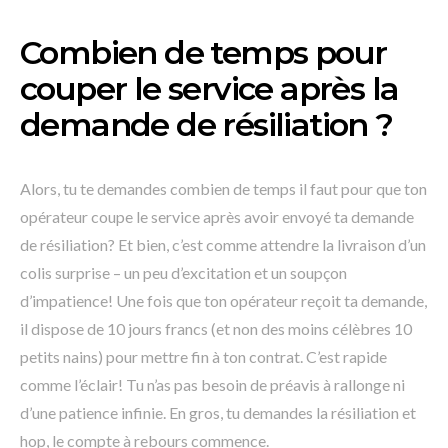
Combien de temps pour
couper le service après la
demande de résiliation ?
Alors, tu te demandes combien de temps il faut pour que ton
opérateur coupe le service après avoir envoyé ta demande
de résiliation? Et bien, c’est comme attendre la livraison d’un
colis surprise – un peu d’excitation et un soupçon
d’impatience! Une fois que ton opérateur reçoit ta demande,
il dispose de 10 jours francs (et non des moins célèbres 10
petits nains) pour mettre fin à ton contrat. C’est rapide
comme l’éclair! Tu n’as pas besoin de préavis à rallonge ni
d’une patience infinie. En gros, tu demandes la résiliation et
hop, le compte à rebours commence.