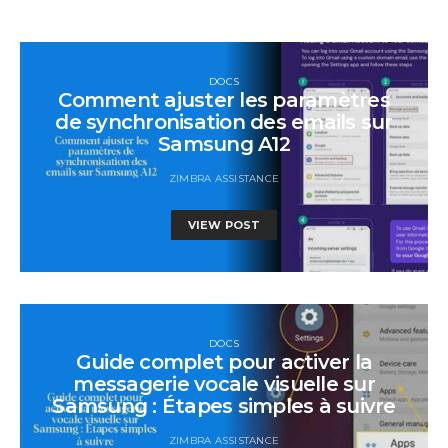
DOCS
Comment ajuster les paramètres
de synchronisation des emails sur
Samsung A12
ZIMBRA ASSISTANCE
VIEW POST
DOCS
Guide complet pour activer la
messagerie vocale visuelle sur
Samsung : Étapes simples à suivre
ZIMBRA ASSISTANCE