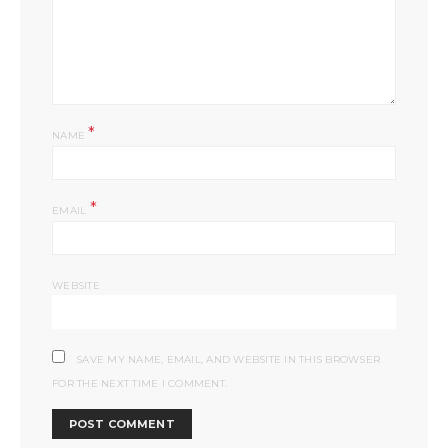
*
NAME
*
EMAIL
WEBSITE
SAVE MY NAME, EMAIL, AND WEBSITE IN THIS BROWSER
FOR THE NEXT TIME I COMMENT.