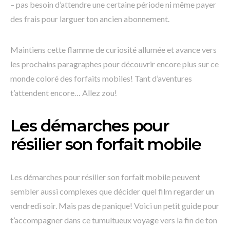
– pas besoin d’attendre une certaine période ni même payer
des frais pour larguer ton ancien abonnement.
Maintiens cette flamme de curiosité allumée et avance vers
les prochains paragraphes pour découvrir encore plus sur ce
monde coloré des forfaits mobiles! Tant d’aventures
t’attendent encore… Allez zou!
Les démarches pour
résilier son forfait mobile
Les démarches pour résilier son forfait mobile peuvent
sembler aussi complexes que décider quel film regarder un
vendredi soir. Mais pas de panique! Voici un petit guide pour
t’accompagner dans ce tumultueux voyage vers la fin de ton