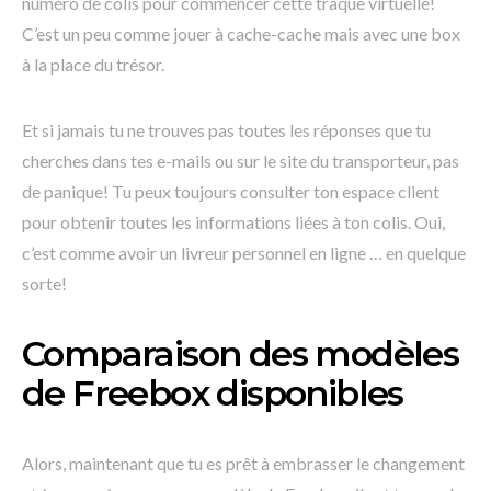
numéro de colis pour commencer cette traque virtuelle!
C’est un peu comme jouer à cache-cache mais avec une box
à la place du trésor.
Et si jamais tu ne trouves pas toutes les réponses que tu
cherches dans tes e-mails ou sur le site du transporteur, pas
de panique! Tu peux toujours consulter ton espace client
pour obtenir toutes les informations liées à ton colis. Oui,
c’est comme avoir un livreur personnel en ligne … en quelque
sorte!
Comparaison des modèles
de Freebox disponibles
Alors, maintenant que tu es prêt à embrasser le changement