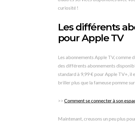
curiosité !
Les différents a
pour Apple TV
Les abonnements Apple TV, comme des
des différents abonnements disponibl
standard à 9,99 € pour Apple TV+, il e
briller plus que la fameuse pomme su
>>
Comment se connecter à son espace
Maintenant, creusons un peu plus pour