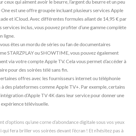
ur ceux qui aiment avoir le beurre, l’argent du beurre et un peu
e One est une offre groupée incluant plusieurs services Apple
ade et iCloud. Avec différentes formules allant de 14,95 € par
es services inclus, vous pouvez profiter d’une gamme complète
n ligne.
i vous êtes un mordu de séries ou fan de documentaires
 comme STARZPLAY ou SHOWTIME, vous pouvez également
ment via votre compte Apple TV. Cela vous permet d’accéder à
re pour des soirées télé sans fin.
Certaines offres avec les fournisseurs internet ou téléphonie
s à des plateformes comme Apple TV+. Par exemple, certains
intégration d’Apple TV 4K dans leur service pour donner une
expérience télévisuelle.
nt d’options qu’une corne d’abondance digitale sous vos yeux
ui qui fera briller vos soirées devant l’écran ! Et n’hésitez pas à