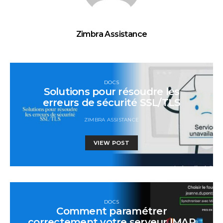
Zimbra Assistance
DOCS
Solutions pour résoudre les
erreurs de sécurité SSL/TLS
ZIMBRA ASSISTANCE
VIEW POST
DOCS
Comment paramétrer
correctement votre serveur IMAP