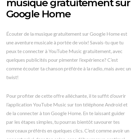
musique gratuitement sur
Google Home
Écouter de la musique gratuitement sur Google Home est
une aventure musicale à portée de voix! Savais-tu que tu
peux te connecter à YouTube Music gratuitement, avec
quelques publicités pour pimenter l’expérience? C’est
comme écouter ta chanson préférée à la radio, mais avec un
twist!
Pour profiter de cette offre alléchante, il te suffit d’ouvrir
l’application YouTube Music sur ton téléphone Android et
de la connecter à ton Google Home. En te laissant guider
par les étapes simples, tu pourras bientôt savourer tes
morceaux préférés en quelques clics. C’est comme avoir un