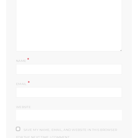
*
NAME
*
EMAIL
WEBSITE
SAVE MY NAME, EMAIL, AND WEBSITE IN THIS BROWSER
FOR THE NEXT TIME I COMMENT.