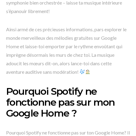
symphonie bien orchestrée – laisse ta musique intérieure
s’épanouir librement!
Ainsi armé de ces précieuses informations, pars explorer le
monde merveilleux des mélodies gratuites sur Google
Home et laisse-toi emporter par le rythme envoûtant qui
imprègne désormais les murs de chez toi. La musique
adoucit les mœurs dit-on, alors lance-toi dans cette
aventure auditive sans modération!
Pourquoi Spotify ne
fonctionne pas sur mon
Google Home ?
Pourquoi Spotify ne fonctionne pas sur ton Google Home? Il