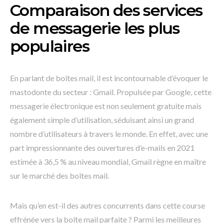
Comparaison des services
de messagerie les plus
populaires
En parlant de boîtes mail, il est incontournable d’évoquer le
mastodonte du secteur : Gmail. Propulsée par Google, cette
messagerie électronique est non seulement gratuite mais
également simple d’utilisation, séduisant ainsi un grand
nombre d’utilisateurs à travers le monde. En effet, avec une
part impressionnante des ouvertures d’e-mails en 2021
estimée à 36,5 % au niveau mondial, Gmail règne en maître
sur le marché des boîtes mail.
Mais qu’en est-il des autres concurrents dans cette course
effrénée vers la boîte mail parfaite ? Parmi les meilleures