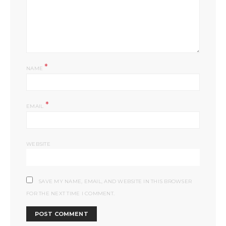
*
NAME
*
EMAIL
WEBSITE
SAVE MY NAME, EMAIL, AND WEBSITE IN THIS BROWSER
FOR THE NEXT TIME I COMMENT.