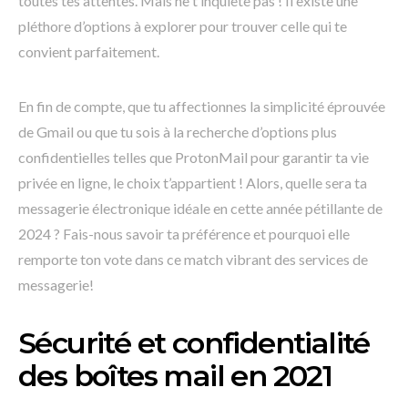
toutes tes attentes. Mais ne t’inquiète pas ! Il existe une
pléthore d’options à explorer pour trouver celle qui te
convient parfaitement.
En fin de compte, que tu affectionnes la simplicité éprouvée
de Gmail ou que tu sois à la recherche d’options plus
confidentielles telles que ProtonMail pour garantir ta vie
privée en ligne, le choix t’appartient ! Alors, quelle sera ta
messagerie électronique idéale en cette année pétillante de
2024 ? Fais-nous savoir ta préférence et pourquoi elle
remporte ton vote dans ce match vibrant des services de
messagerie!
Sécurité et confidentialité
des boîtes mail en 2021