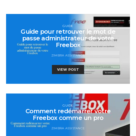
GUIDE
Guide pour retrouver le mot de
passe administrateur de votre
Freebox
ZIMBRA ASSISTANCE
VIEW POST
GUIDE
Comment redémarrer votre
Freebox comme un pro
ZIMBRA ASSISTANCE