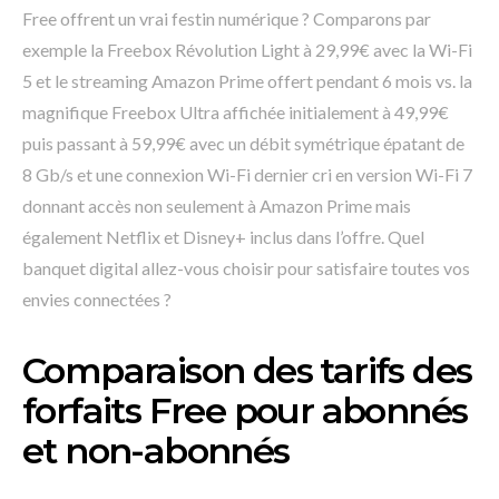
Free offrent un vrai festin numérique ? Comparons par
exemple la Freebox Révolution Light à 29,99€ avec la Wi-Fi
5 et le streaming Amazon Prime offert pendant 6 mois vs. la
magnifique Freebox Ultra affichée initialement à 49,99€
puis passant à 59,99€ avec un débit symétrique épatant de
8 Gb/s et une connexion Wi-Fi dernier cri en version Wi-Fi 7
donnant accès non seulement à Amazon Prime mais
également Netflix et Disney+ inclus dans l’offre. Quel
banquet digital allez-vous choisir pour satisfaire toutes vos
envies connectées ?
Comparaison des tarifs des
forfaits Free pour abonnés
et non-abonnés