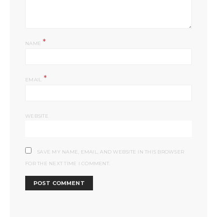
*
NAME
*
EMAIL
WEBSITE
SAVE MY NAME, EMAIL, AND WEBSITE IN THIS BROWSER
FOR THE NEXT TIME I COMMENT.