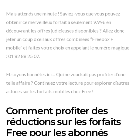
Mais attends une minute ! Saviez-vous que vous pouvez
obtenir ce merveilleux forfait à seulement 9.99€ en
découvrant les offres judicieuses disponibles ? Allez donc
jeter un coup d’œil aux offres combinées “Freebox +
mobile” et faites votre choix en appelant le numéro magique
: 01 82 88 25 07.
Et soyons honnêtes ici… Qui ne voudrait pas profiter d’une
telle affaire ? Continuez votre lecture pour explorer d’autres
astuces sur les forfaits mobiles chez Free !
Comment profiter des
réductions sur les forfaits
Free pour les abonnés