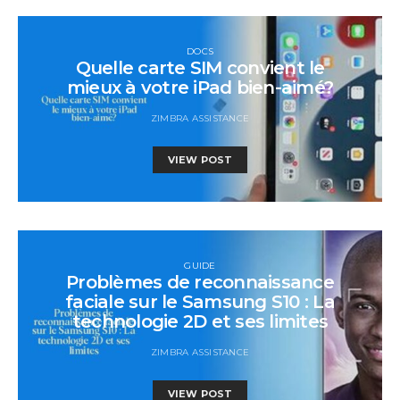
DOCS
Quelle carte SIM convient le
mieux à votre iPad bien-aimé?
ZIMBRA ASSISTANCE
VIEW POST
GUIDE
Problèmes de reconnaissance
faciale sur le Samsung S10 : La
technologie 2D et ses limites
ZIMBRA ASSISTANCE
VIEW POST