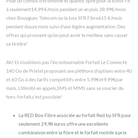
Pour un combo d’économie et qualité, opte pour la Bbox Fit
à seulement14.99 €/mois pendant un an puis 28.99€/mois
chez Bouygues Telecom ou la box SFR Fibreà15 €/mois
pendant douze mois suivi d’une légère augmentation. Des
offres qui prouvent qu’on peut avoir le meilleur sans casser
sa tirelire!
Ah! Et n’oublions pas l’incontournable Forfait Le Connecté
140 Go de Prixtel proposant une pléthore d’options entre 40
et 60 Go à des tarifs compétitifs entre 5,99€et9,99€par
mois. L’illimité en appels,SMS et MMS sans se soucier du
hors-forfait,c’est possible!
La RED Box Fibre associée au forfait Red by SFR pour
seulement 29,98 euros offre une excellente
combinaison entre la fibre et le forfait mobile à prix