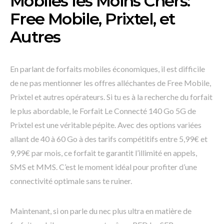
Mobiles les Moins Chers:
Free Mobile, Prixtel, et
Autres
En parlant de forfaits mobiles économiques, il est difficile
de ne pas mentionner les offres alléchantes de Free Mobile,
Prixtel et autres opérateurs. Si tu es à la recherche du forfait
le plus abordable, le Forfait Le Connecté 140 Go 5G de
Prixtel est une véritable pépite. Avec des options variées
allant de 40 à 60 Go à des tarifs compétitifs entre 5,99€ et
9,99€ par mois, ce forfait te garantit l’illimité en appels,
SMS et MMS. C’est le moment idéal pour profiter d’une
connectivité optimale sans te ruiner.
Maintenant, si on parle du nec plus ultra en matière de