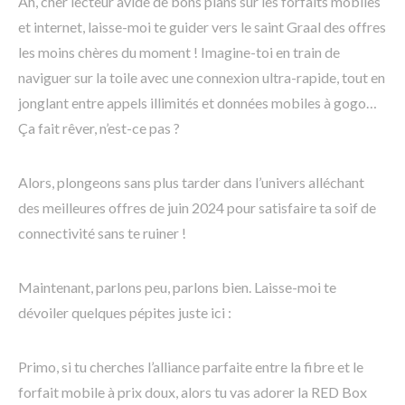
Ah, cher lecteur avide de bons plans sur les forfaits mobiles
et internet, laisse-moi te guider vers le saint Graal des offres
les moins chères du moment ! Imagine-toi en train de
naviguer sur la toile avec une connexion ultra-rapide, tout en
jonglant entre appels illimités et données mobiles à gogo…
Ça fait rêver, n’est-ce pas ?
Alors, plongeons sans plus tarder dans l’univers alléchant
des meilleures offres de juin 2024 pour satisfaire ta soif de
connectivité sans te ruiner !
Maintenant, parlons peu, parlons bien. Laisse-moi te
dévoiler quelques pépites juste ici :
Primo, si tu cherches l’alliance parfaite entre la fibre et le
forfait mobile à prix doux, alors tu vas adorer la RED Box