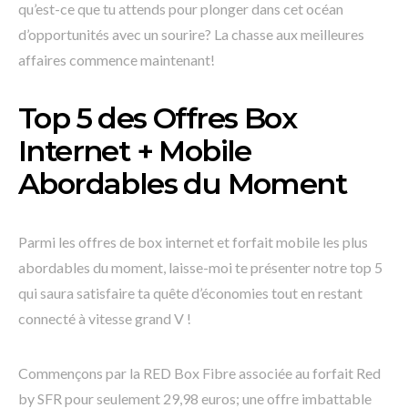
qu’est-ce que tu attends pour plonger dans cet océan
d’opportunités avec un sourire? La chasse aux meilleures
affaires commence maintenant!
Top 5 des Offres Box
Internet + Mobile
Abordables du Moment
Parmi les offres de box internet et forfait mobile les plus
abordables du moment, laisse-moi te présenter notre top 5
qui saura satisfaire ta quête d’économies tout en restant
connecté à vitesse grand V !
Commençons par la RED Box Fibre associée au forfait Red
by SFR pour seulement 29,98 euros; une offre imbattable