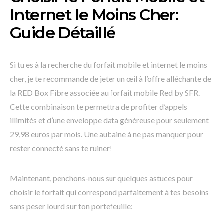
Internet le Moins Cher:
Guide Détaillé
Si tu es à la recherche du forfait mobile et internet le moins
cher, je te recommande de jeter un œil à l’offre alléchante de
la RED Box Fibre associée au forfait mobile Red by SFR.
Cette combinaison te permettra de profiter d’appels
illimités et d’une enveloppe data généreuse pour seulement
29,98 euros par mois. Une aubaine à ne pas manquer pour
rester connecté sans te ruiner!
Maintenant, penchons-nous sur quelques astuces pour
choisir le forfait qui correspond parfaitement à tes besoins
sans peser lourd sur ton portefeuille: