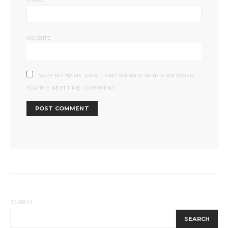
WEBSITE
SAVE MY NAME, EMAIL, AND WEBSITE IN THIS BROWSER
FOR THE NEXT TIME I COMMENT.
SEARCH
SEARCH