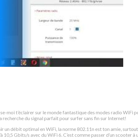
isse-moi t’éclairer sur le monde fantastique des modes radio WiFi p
echerche du signal parfait pour surfer sans fin sur Internet!
r un débit optimal en WiFi, la norme 802.11n est ton amie, surtout 
à 10,5 Gbits/s avec du WiFi 6. C’est comme passer d’un scooter à un