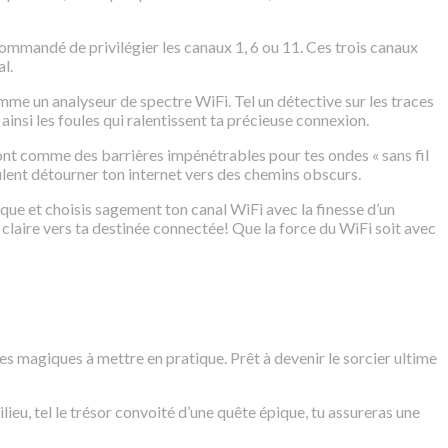
commandé de privilégier les canaux 1, 6 ou 11. Ces trois canaux
l.
omme un analyseur de spectre WiFi. Tel un détective sur les traces
nsi les foules qui ralentissent ta précieuse connexion.
ont comme des barrières impénétrables pour tes ondes « sans fil
ulent détourner ton internet vers des chemins obscurs.
ue et choisis sagement ton canal WiFi avec la finesse d’un
 claire vers ta destinée connectée! Que la force du WiFi soit avec
s magiques à mettre en pratique. Prêt à devenir le sorcier ultime
eu, tel le trésor convoité d’une quête épique, tu assureras une