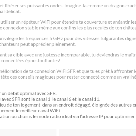
r et libérer ses puissantes ondes. Imagine-la comme un dragon cracha
al délicat.
utiliser un répéteur WiFi pour étendre ta couverture et anéantir le
ne connexion stable même aux confins les plus reculés de ton châtea
: privilégie les fréquences 5 GHz pour des vitesses fulgurantes d
nchanteurs peut apprécier pleinement.
visant sa cible avec une justesse incomparable, tu deviendras le ma
s connectées époustouflantes!
élioration de ta connexion WiFi SFR et que tu es prêt à affronter l
 en tête ces conseils magiques pour rester connecté comme un vrai h
un débit optimal avec SFR.
ec SFR sont le canal 1, le canal 6 et le canal 11.
lieu de ton logement, dans un endroit dégagé, éloignée des autres en
uement le meilleur canal WiFi.
ation ou choisis le mode radio idéal via l’adresse IP pour optimise