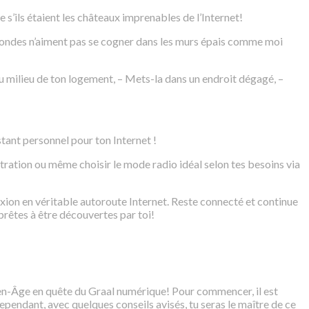
e s’ils étaient les châteaux imprenables de l’Internet!
 ondes n’aiment pas se cogner dans les murs épais comme moi
au milieu de ton logement, – Mets-la dans un endroit dégagé, –
tant personnel pour ton Internet !
tration ou même choisir le mode radio idéal selon tes besoins via
ion en véritable autoroute Internet. Reste connecté et continue
rêtes à être découvertes par toi!
oyen-Âge en quête du Graal numérique! Pour commencer, il est
endant, avec quelques conseils avisés, tu seras le maître de ce