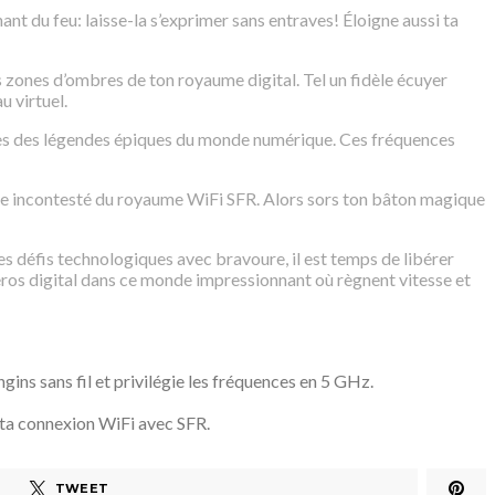
nt du feu: laisse-la s’exprimer sans entraves! Éloigne aussi ta
s zones d’ombres de ton royaume digital. Tel un fidèle écuyer
u virtuel.
ignes des légendes épiques du monde numérique. Ces fréquences
ître incontesté du royaume WiFi SFR. Alors sors ton bâton magique
es défis technologiques avec bravoure, il est temps de libérer
éros digital dans ce monde impressionnant où règnent vitesse et
gins sans fil et privilégie les fréquences en 5 GHz.
r ta connexion WiFi avec SFR.
TWEET