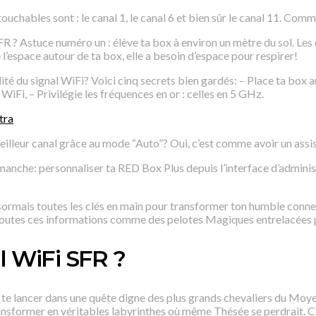
ouchables sont : le canal 1, le canal 6 et bien sûr le canal 11. Comm
? Astuce numéro un : élève ta box à environ un mètre du sol. Les
 l’espace autour de ta box, elle a besoin d’espace pour respirer!
ité du signal WiFi? Voici cinq secrets bien gardés: – Place ta box 
 WiFi, – Privilégie les fréquences en or : celles en 5 GHz.
tra
lleur canal grâce au mode “Auto”? Oui, c’est comme avoir un assis
 manche: personnaliser ta RED Box Plus depuis l’interface d’adminis
ormais toutes les clés en main pour transformer ton humble connex
 toutes ces informations comme des pelotes Magiques entrelacées p
l WiFi SFR ?
ois te lancer dans une quête digne des plus grands chevaliers du M
nsformer en véritables labyrinthes où même Thésée se perdrait. Cep