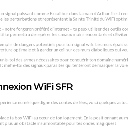
un signal puissant comme Excalibur dans la main d’Arthur, il est re
e les perturbations et représentent la Sainte Trinité du WiFi optima
– notre forgeron préféré d’Internet – tu peux utiliser des outils c
l te permettra de repérer les canaux moins encombrés et d’éviter ai
mplis de dangers potentiels pour ton signal wifi. Les murs épais s
erture optimale et à garder un œil sur ces murs diaboliques qui ve
munis-toi des armes nécessaires pour conquérir ton domaine numériq
 : méfie-toi des signaux parasites qui tenteront de masquer la voie
onnexion WiFi SFR
périence numérique digne des contes de fées, voici quelques astuce
ace ta box WiFi au cœur de ton logement. En la positionnant au mili
ront plus un obstacle insurmontable pour tes ondes magiques!