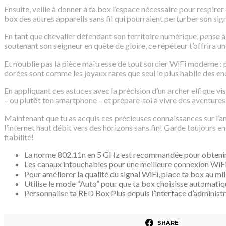
Ensuite, veille à donner à ta box l’espace nécessaire pour respire
box des autres appareils sans fil qui pourraient perturber son sign
En tant que chevalier défendant son territoire numérique, pense à 
soutenant son seigneur en quête de gloire, ce répéteur t’offrira u
Et n’oublie pas la pièce maîtresse de tout sorcier WiFi moderne 
dorées sont comme les joyaux rares que seul le plus habile des e
En appliquant ces astuces avec la précision d’un archer elfique 
– ou plutôt ton smartphone – et prépare-toi à vivre des aventure
Maintenant que tu as acquis ces précieuses connaissances sur l’am
l’internet haut débit vers des horizons sans fin! Garde toujours
fiabilité!
La norme 802.11n en 5 GHz est recommandée pour obtenir 
Les canaux intouchables pour une meilleure connexion WiFi av
Pour améliorer la qualité du signal WiFi, place ta box au mi
Utilise le mode “Auto” pour que ta box choisisse automatiq
Personnalise ta RED Box Plus depuis l’interface d’administr
SHARE