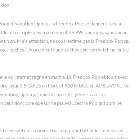
xion !
reebox Révolution Light et la Freebox Pop se tiennent face à
ble offre triple play à seulement 29,99€ par mois, sans aucun
 un an. Mais attention, ne sous-estime pas la Freebox Pop qui
ages cachés. Un premier round s’achève sur un match nul entre
elle où internet règne en maître. La Freebox Pop éblouit avec
ndre jusqu’à 5 Gbit/s en fibre et 500 Mbit/s en ADSL/VDSL. Un
olution Light qui peine à suivre le rythme avec ses
eut donc dire que sur ce plan-là, c’est la Pop qui domine
élévisuel où les box se battent pour t’offrir les meilleures
volution séduit avec son décodeur TV intégrant un lecteur Blu-