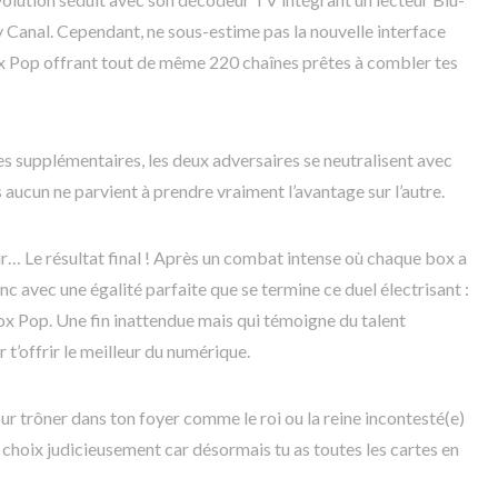
 Canal. Cependant, ne sous-estime pas la nouvelle interface
Pop offrant tout de même 220 chaînes prêtes à combler tes
es supplémentaires, les deux adversaires se neutralisent avec
s aucun ne parvient à prendre vraiment l’avantage sur l’autre.
 Le résultat final ! Après un combat intense où chaque box a
nc avec une égalité parfaite que se termine ce duel électrisant :
x Pop. Une fin inattendue mais qui témoigne du talent
t’offrir le meilleur du numérique.
ur trôner dans ton foyer comme le roi ou la reine incontesté(e)
 choix judicieusement car désormais tu as toutes les cartes en