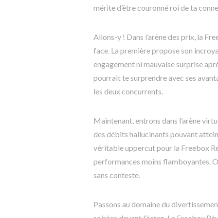
mérite d’être couronné roi de ta conne
Allons-y ! Dans l’arène des prix, la F
face. La première propose son incroya
engagement ni mauvaise surprise après
pourrait te surprendre avec ses avant
les deux concurrents.
Maintenant, entrons dans l’arène virtu
des débits hallucinants pouvant attei
véritable uppercut pour la Freebox Rév
performances moins flamboyantes. On p
sans conteste.
Passons au domaine du divertissement t
soirées devant l’écran. La Freebox Ré