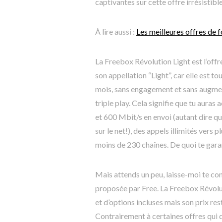
captivantes sur cette offre irrésistibl
À lire aussi :
Les meilleures offres de f
La Freebox Révolution Light est l’offr
son appellation “Light”, car elle est t
mois, sans engagement et sans augment
triple play. Cela signifie que tu auras
et 600 Mbit/s en envoi (autant dire 
sur le net!), des appels illimités ver
moins de 230 chaînes. De quoi te garan
Mais attends un peu, laisse-moi te con
proposée par Free. La Freebox Révolu
et d’options incluses mais son prix res
Contrairement à certaines offres qui