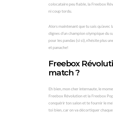
colocataire peu fiable, la Freebox Rév
ni coup tordu.
Alors maintenant que tu sais qu’avec 
dignes d’un champion olympique du surf
pour les pandas (si si), n’hésite plus
et panache!
Freebox Révoluti
match ?
Eh bien, mon cher internaute, le momen
Freebox Révolution et la Freebox Pop 
conquérir ton salon et te fournir le mei
toi bien, car on va décortiquer chaqu