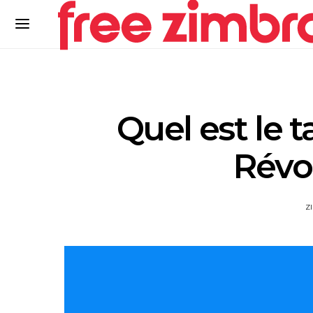
Quel est le t
Révol
Z