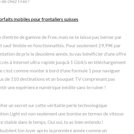
e de chez Free !
orfaits mobiles pour frontaliers suisses
e d’entrée de gamme de Free, mais ne te laisse pas berner par
out sauf limitée en fonctionnalités. Pour seulement 29,99€ par
ation de prix la deuxième année, tu vas bénéficier d’une offre
 accès à Internet ultra-rapide jusqu’à 1 Gbit/s en téléchargement
que c’est comme monter à bord d’une formule 1 pour naviguer
s plus de 110 destinations et un bouquet TV comprenant pas
tir une expérience numérique inédite sans te ruiner !
fier un secret sur cette véritable perle technologique
tion Light est non seulement une bombe en termes de vitesse
te stable dans le temps. Oui oui, tu as bien entendu !
 doublent ton loyer après la première année comme un