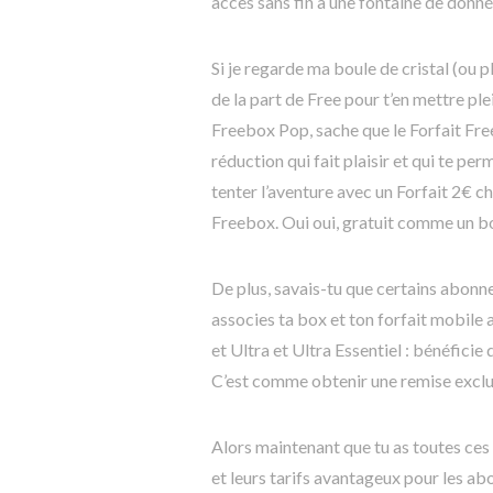
accès sans fin à une fontaine de donné
Si je regarde ma boule de cristal (ou p
de la part de Free pour t’en mettre ple
Freebox Pop, sache que le Forfait Fre
réduction qui fait plaisir et qui te perm
tenter l’aventure avec un Forfait 2€ c
Freebox. Oui oui, gratuit comme un b
De plus, savais-tu que certains abon
associes ta box et ton forfait mobile
et Ultra et Ultra Essentiel : bénéficie
C’est comme obtenir une remise exclus
Alors maintenant que tu as toutes ces 
et leurs tarifs avantageux pour les abo