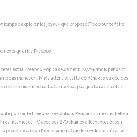
est temps d’explorer les joyaux que propose Free pour te faire
ements qu’offre Freebox :
es têtes est la Freebox Pop : à seulement 29,99€/mois pendant
u à ne pas manquer ! Mais attention, si tu déménages ou décides
re cette remise alléchante. On ne veut pas que tu rates cette
 toute puissante Freebox Révolution. Pendant un moment elle a
offres Internet et TV avec ses 270 chaînes alléchantes et son
s la première année d’abonnement. Quelle révolution, n’est-ce