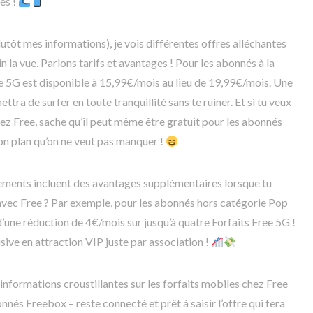
es !
lutôt mes informations), je vois différentes offres alléchantes
in la vue. Parlons tarifs et avantages ! Pour les abonnés à la
e 5G est disponible à 15,99€/mois au lieu de 19,99€/mois. Une
ettra de surfer en toute tranquillité sans te ruiner. Et si tu veux
hez Free, sache qu’il peut même être gratuit pour les abonnés
on plan qu’on ne veut pas manquer !
nements incluent des avantages supplémentaires lorsque tu
 avec Free ? Par exemple, pour les abonnés hors catégorie Pop
 d’une réduction de 4€/mois sur jusqu’à quatre Forfaits Free 5G !
ive en attraction VIP juste par association !
informations croustillantes sur les forfaits mobiles chez Free
nnés Freebox – reste connecté et prêt à saisir l’offre qui fera