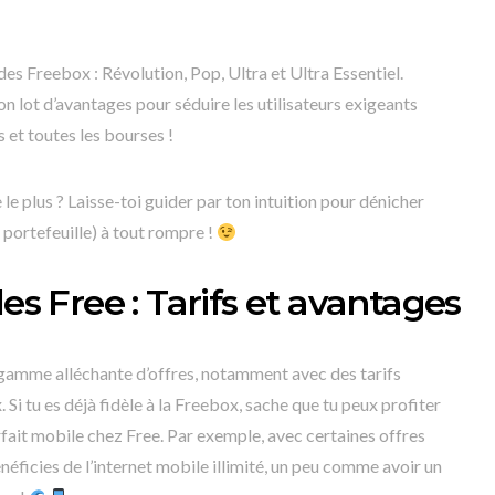
es Freebox : Révolution, Pop, Ultra et Ultra Essentiel.
n lot d’avantages pour séduire les utilisateurs exigeants
s et toutes les bourses !
 le plus ? Laisse-toi guider par ton intuition pour dénicher
n portefeuille) à tout rompre !
les Free : Tarifs et avantages
 gamme alléchante d’offres, notamment avec des tarifs
i tu es déjà fidèle à la Freebox, sache que tu peux profiter
rfait mobile chez Free. Par exemple, avec certaines offres
néficies de l’internet mobile illimité, un peu comme avoir un