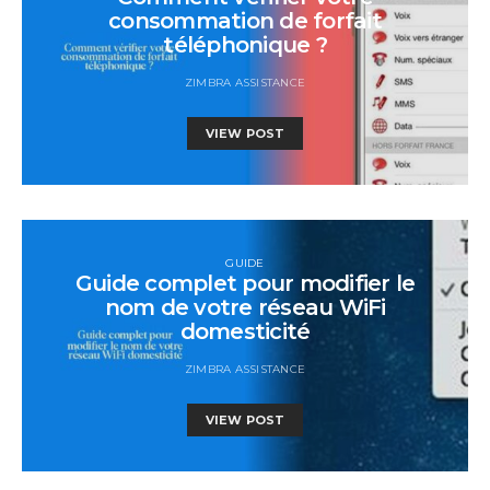
consommation de forfait
téléphonique ?
ZIMBRA ASSISTANCE
VIEW POST
GUIDE
Guide complet pour modifier le
nom de votre réseau WiFi
domesticité
ZIMBRA ASSISTANCE
VIEW POST