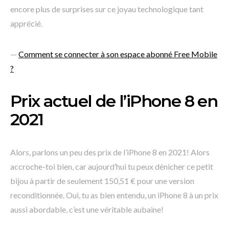
encore plus de surprises sur ce joyau technologique tant
apprécié.
—
Comment se connecter à son espace abonné Free Mobile
?
Prix actuel de l’iPhone 8 en
2021
Alors, parlons un peu des prix de l’iPhone 8 en 2021! Alors
accroche-toi bien, car aujourd’hui tu peux dénicher ce petit
bijou à partir de seulement 150,51 € pour une version
reconditionnée. Oui, tu as bien entendu, un iPhone 8 à un prix
aussi abordable, c’est une véritable aubaine!