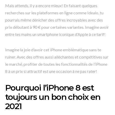
Mais attends, il y a encore mieux! En faisant quelques
recherches sur les plateformes en ligne comme Idealo, tu
pourrais même dénicher des offres incroyables avec des
prix débutant à 90 € pour certaines variantes. Imagine avoir
entre tes mains un smartphone iconique d’Apple à ce tarif!
Imagine la joie d’avoir cet iPhone emblématique sans te
ruiner. Avec des offres aussi alléchantes et compétitives sur
le marché, profiter de toutes les fonctionnalités de l’iPhone
8 à un prix si attractif est une occasion à ne pas rater!
Pourquoi l’iPhone 8 est
toujours un bon choix en
2021