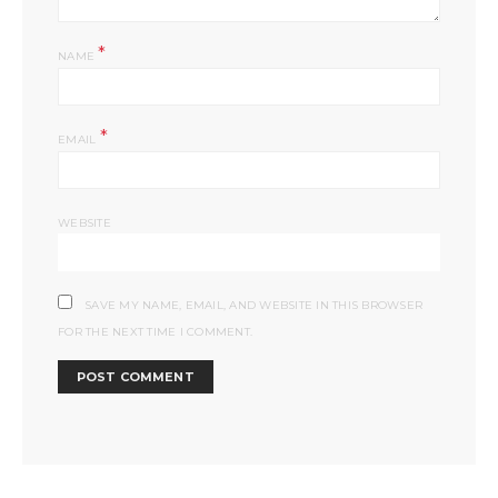
*
NAME
*
EMAIL
WEBSITE
SAVE MY NAME, EMAIL, AND WEBSITE IN THIS BROWSER
FOR THE NEXT TIME I COMMENT.