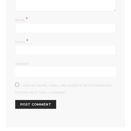
*
NAME
*
EMAIL
WEBSITE
SAVE MY NAME, EMAIL, AND WEBSITE IN THIS BROWSER
FOR THE NEXT TIME I COMMENT.