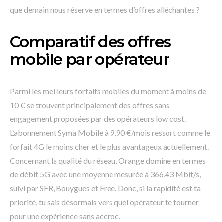
que demain nous réserve en termes d’offres alléchantes ?
Comparatif des offres
mobile par opérateur
Parmi les meilleurs forfaits mobiles du moment à moins de
10 € se trouvent principalement des offres sans
engagement proposées par des opérateurs low cost.
L’abonnement Syma Mobile à 9,90 €/mois ressort comme le
forfait 4G le moins cher et le plus avantageux actuellement.
Concernant la qualité du réseau, Orange domine en termes
de débit 5G avec une moyenne mesurée à 366,43 Mbit/s,
suivi par SFR, Bouygues et Free. Donc, si la rapidité est ta
priorité, tu sais désormais vers quel opérateur te tourner
pour une expérience sans accroc.