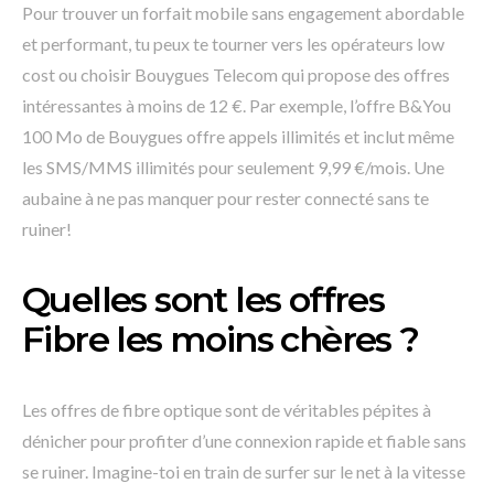
Pour trouver un forfait mobile sans engagement abordable
et performant, tu peux te tourner vers les opérateurs low
cost ou choisir Bouygues Telecom qui propose des offres
intéressantes à moins de 12 €. Par exemple, l’offre B&You
100 Mo de Bouygues offre appels illimités et inclut même
les SMS/MMS illimités pour seulement 9,99 €/mois. Une
aubaine à ne pas manquer pour rester connecté sans te
ruiner!
Quelles sont les offres
Fibre les moins chères ?
Les offres de fibre optique sont de véritables pépites à
dénicher pour profiter d’une connexion rapide et fiable sans
se ruiner. Imagine-toi en train de surfer sur le net à la vitesse