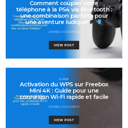
Comment coupler votre
téléphone à la PS4 via Bluetooth :
une combinaison parfaite pour
une aventure ludique!
ZIMBRA ASSISTANCE
VIEW POST
GUIDE
Activation du WPS sur Freebox
Mini 4K : Guide pour une
connexion Wi-Fi rapide et facile
ZIMBRA ASSISTANCE
VIEW POST