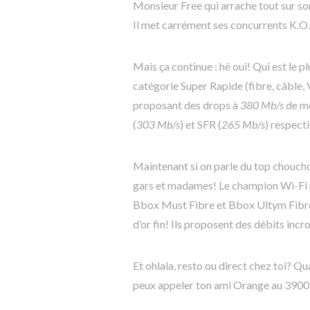
Monsieur Free qui arrache tout sur s
Il met carrément ses concurrents K.O.
Mais ça continue : hé oui! Qui est le pl
catégorie Super Rapide (fibre, câble
proposant des drops à
380 Mb/s
de mo
(
303 Mb/s
) et SFR (
265 Mb/s
) respect
Maintenant si on parle du top choucho
gars et madames! Le champion Wi-Fi n
Bbox Must Fibre et Bbox Ultym Fibre 
d’or fin! Ils proposent des débits incr
Et ohlala, resto ou direct chez toi? Qu
peux appeler ton ami Orange au 3900 