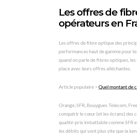
Les offres de fib
opérateurs en F
Les offres de fibre optique des princ
performances haut de gamme pour te ga
quand on parle de fibres optiques, le
place avec leurs offres alléchantes.
Article populaire >
Quel montant de ca
Orange, SFR, Bouygues Telecom, Free,
conquérir le cœur (et les écrans) des
qualité-prix imbattable comme SFR et 
les débits qui vont plus vite que la lum