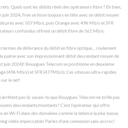
ets: Quels sont les débits réels des opérateurs fibre ? Eh bien,
juin 2024, Free se hisse toujours en tête avec un débit moyen
de près avec 507 Mb/s, puis Orange avec 496 Mb/s et SFR
ateurs confondus offrent un débit fibre de 561 Mb/s.
 en termes de délivrance du débit en fibre optique… roulement
 la palme avec son impressionnant débit descendant moyen de
t juin 2024)! Bouygues Telecom se positionne en deuxième
nge (496 Mb/s) et SFR (477Mb/s). Ces vitesses ultra-rapides
 sur le net!
’arrêtent pas là: savais-tu que Bouygues Telecom ne brille pas
moyens descendants/montants? C’est l’opérateur qui offre
s en Wi-Fi dans des domaines comme la latence la plus basse,
aming vidéo impeccable! Parlez d’une connexion sans accroc!