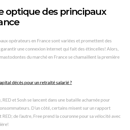
re optique des principaux
rance
ipaux opérateurs en France sont variées et promettent des
rantir une connexion internet qui fait des étincelles! Alors,
s mastodontes du marché en France se chamaillent la première
pital décès pour un retraité salarié ?
 RED et Sosh se lancent dans une bataille acharnée pour
 consommateurs. D’un côté, certains misent sur un rapport
RED; de l’autre, Free prend la couronne pour sa vélocité avec
ière!