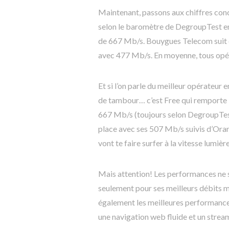
Maintenant, passons aux chiffres concr
selon le baromètre de DegroupTest en 
de 667 Mb/s. Bouygues Telecom suit 
avec 477 Mb/s. En moyenne, tous opér
Et si l’on parle du meilleur opérateur
de tambour… c’est Free qui remporte
667 Mb/s (toujours selon DegroupTes
place avec ses 507 Mb/s suivis d’Ora
vont te faire surfer à la vitesse lumière
Mais attention! Les performances ne s
seulement pour ses meilleurs débits 
également les meilleures performance
une navigation web fluide et un stre