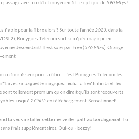
on passage avec un débit moyen en fibre optique de
590 Mb/s
!
us fiable pour la fibre alors ? Sur toute l’année
2023
, dans la
, VDSL2), Bouygues Telecom sort son épée magique en
yenne descendant! Il est suivi par Free (
376 Mb/s
), Orange
ivement.
u en fournisseur pour la fibre : c’est Bouygues Telecom les
°1 avec sa baguette magique… euh… cifré? Enfin bref, les
sont tellement premium qu’on dirait qu’ils sont recouverts
oyables jusqu’à
2 Gbit/s
en téléchargement. Sensationnel!
and tu veux installer cette merveille,: paf!, au bordagnaaa!, Tu
sans frais supplémentaires. Oui-oui-leezzy!