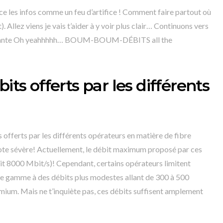
ance les infos comme un feu d’artifice ! Comment faire partout où
 Allez viens je vais t’aider à y voir plus clair… Continuons vers
uivante Oh yeahhhhh… BOUM-BOUM-DÉBITS all the
its offerts par les différents
s offerts par les différents opérateurs en matière de fibre
pote sévère! Actuellement, le débit maximum proposé par ces
oit 8000 Mbit/s)! Cependant, certains opérateurs limitent
de gamme à des débits plus modestes allant de 300 à 500
emium. Mais ne t’inquiète pas, ces débits suffisent amplement