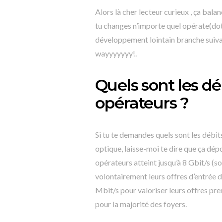
Alors là cher lecteur curieux , ça bal
tu changes n’importe quel opérate(dot).
développement lointain branche s
wayyyyyyy!.
Quels sont les déb
opérateurs ?
Si tu te demandes quels sont les débit
optique, laisse-moi te dire que ça dé
opérateurs atteint jusqu’à 8 Gbit/s (s
volontairement leurs offres d’entrée 
Mbit/s pour valoriser leurs offres pr
pour la majorité des foyers.