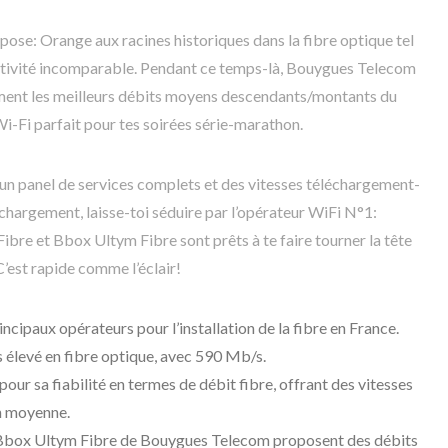
se: Orange aux racines historiques dans la fibre optique tel
ctivité incomparable. Pendant ce temps-là, Bouygues Telecom
ment les meilleurs débits moyens descendants/montants du
i-Fi parfait pour tes soirées série-marathon.
 un panel de services complets et des vitesses téléchargement-
chargement, laisse-toi séduire par l’opérateur WiFi N°1:
re et Bbox Ultym Fibre sont prêts à te faire tourner la tête
 C’est rapide comme l’éclair!
ncipaux opérateurs pour l’installation de la fibre en France.
s élevé en fibre optique, avec 590 Mb/s.
ur sa fiabilité en termes de débit fibre, offrant des vitesses
n moyenne.
 Bbox Ultym Fibre de Bouygues Telecom proposent des débits