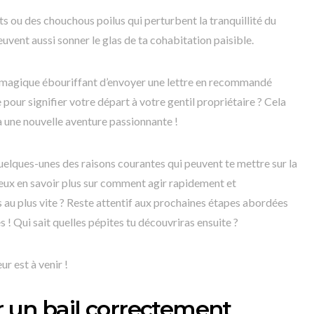
nts ou des chouchous poilus qui perturbent la tranquillité du
euvent aussi sonner le glas de ta cohabitation paisible.
 magique ébouriffant d’envoyer une lettre en recommandé
 pour signifier votre départ à votre gentil propriétaire ? Cela
 à une nouvelle aventure passionnante !
uelques-unes des raisons courantes qui peuvent te mettre sur la
veux en savoir plus sur comment agir rapidement et
 au plus vite ? Reste attentif aux prochaines étapes abordées
 ! Qui sait quelles pépites tu découvriras ensuite ?
ur est à venir !
 un bail correctement