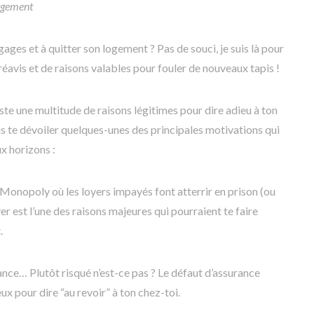
logement
gages et à quitter son logement ? Pas de souci, je suis là pour
éavis et de raisons valables pour fouler de nouveaux tapis !
iste une multitude de raisons légitimes pour dire adieu à ton
is te dévoiler quelques-unes des principales motivations qui
x horizons :
onopoly où les loyers impayés font atterrir en prison (ou
er est l’une des raisons majeures qui pourraient te faire
.
ance… Plutôt risqué n’est-ce pas ? Le défaut d’assurance
ux pour dire “au revoir” à ton chez-toi.