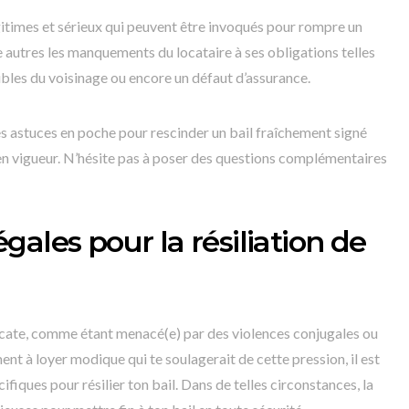
itimes et sérieux qui peuvent être invoqués pour rompre un
re autres les manquements du locataire à ses obligations telles
ubles du voisinage ou encore un défaut d’assurance.
es astuces en poche pour rescinder un bail fraîchement signé
en vigueur. N’hésite pas à poser des questions complémentaires
ales pour la résiliation de
élicate, comme étant menacé(e) par des violences conjugales ou
ent à loyer modique qui te soulagerait de cette pression, il est
fiques pour résilier ton bail. Dans de telles circonstances, la