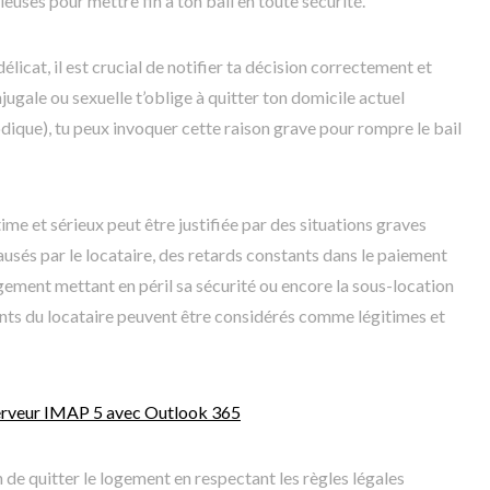
rieuses pour mettre fin à ton bail en toute sécurité.
élicat, il est crucial de notifier ta décision correctement et
jugale ou sexuelle t’oblige à quitter ton domicile actuel
ique), tu peux invoquer cette raison grave pour rompre le bail
time et sérieux peut être justifiée par des situations graves
ausés par le locataire, des retards constants dans le paiement
ogement mettant en péril sa sécurité ou encore la sous-location
ts du locataire peuvent être considérés comme légitimes et
erveur IMAP 5 avec Outlook 365
on de quitter le logement en respectant les règles légales