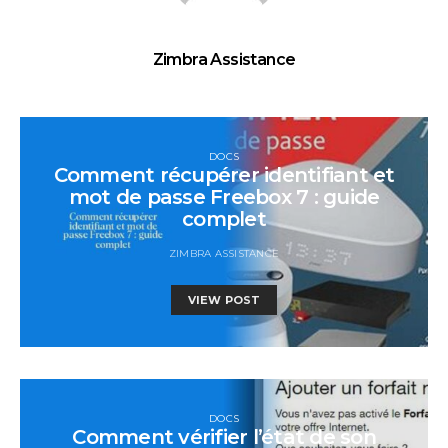
Zimbra Assistance
DOCS
Comment récupérer identifiant et
mot de passe Freebox 7 : guide
complet
ZIMBRA ASSISTANCE
VIEW POST
DOCS
Comment vérifier l’état de son