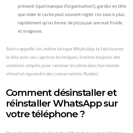
prévenir (quel manque d’organisation!), gardez en tête
que vider le cache peut souvent régler ces soucis plus
rapidement qu’un livreur de pizza par une nuit froide
et orageuse.
Alors rappelle-toi, même lorsque WhatsApp te fait tourner
la tête avec ses caprices techniques, il existe toujours des
solutions simples pour ramener le calme dans ton monde
virtuel et reprendre des conversations fluides!
Comment désinstaller et
réinstaller WhatsApp sur
votre téléphone ?
Pour désinstaller et réinstaller WhatsApp sur ton téléphone,