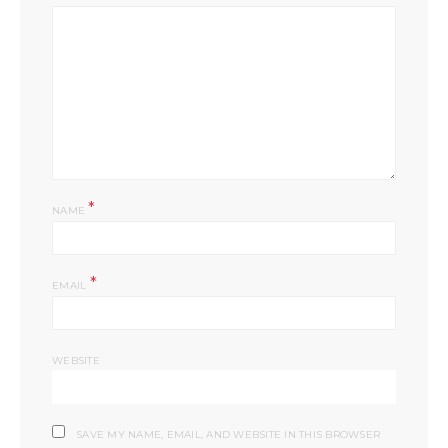
*
NAME
*
EMAIL
WEBSITE
SAVE MY NAME, EMAIL, AND WEBSITE IN THIS BROWSER