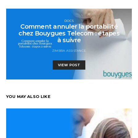
DOCS
Comment annuler la portabilité
chez Bouygues Telecom : étapes
à suivre
ZIMBRA ASSISTANCE
VIEW POST
YOU MAY ALSO LIKE