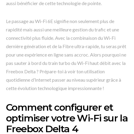
aussi bénéficier de cette technologie de pointe.
Le passage au Wi-Fi 6E signifie non seulement plus de
rapidité mais aussi une meilleure gestion du trafic et une
connectivité plus fluide. Avec la combinaison du Wi-Fi
dernière génération et de la Fibre ultra-rapide, tu seras prêt
pour une expérience en ligne sans accroc. Alors pourquoi ne
pas sauter à bord du train turbo du Wi-Fi haut débit avec la
Freebox Delta ? Prépare-toi à voir ton utilisation
quotidienne d’Internet passer au niveau supérieur grâce à
cette évolution technologique impressionnante !
Comment configurer et
optimiser votre Wi-Fi sur la
Freebox Delta 4