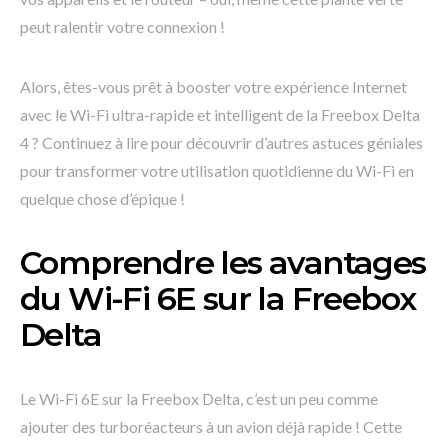
peut ralentir votre connexion !
Alors, êtes-vous prêt à booster votre expérience Internet
avec le Wi-Fi ultra-rapide et intelligent de la Freebox Delta
4 ? Continuez à lire pour découvrir d’autres astuces géniales
pour transformer votre utilisation quotidienne du Wi-Fi en
quelque chose d’épique !
Comprendre les avantages
du Wi-Fi 6E sur la Freebox
Delta
Le Wi-Fi 6E sur la Freebox Delta, c’est un peu comme
ajouter des turboréacteurs à un avion déjà rapide ! Cette