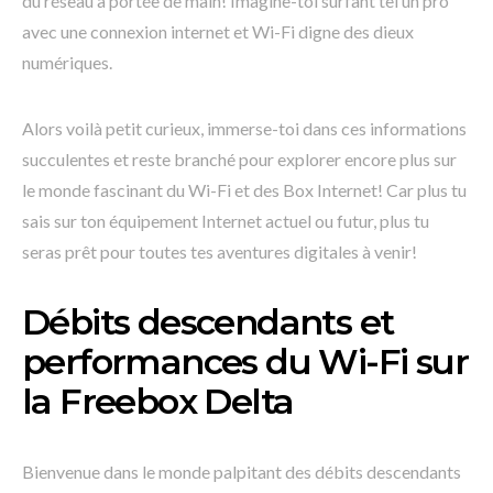
du réseau à portée de main! Imagine-toi surfant tel un pro
avec une connexion internet et Wi-Fi digne des dieux
numériques.
Alors voilà petit curieux, immerse-toi dans ces informations
succulentes et reste branché pour explorer encore plus sur
le monde fascinant du Wi-Fi et des Box Internet! Car plus tu
sais sur ton équipement Internet actuel ou futur, plus tu
seras prêt pour toutes tes aventures digitales à venir!
Débits descendants et
performances du Wi-Fi sur
la Freebox Delta
Bienvenue dans le monde palpitant des débits descendants