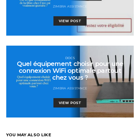
ZIMBRA ASSISTANCE
VIEW POST
DOCS
Quel équipement choisir pour une
connexion WiFi optimale partout
chez vous ?
ZIMBRA ASSISTANCE
VIEW POST
YOU MAY ALSO LIKE