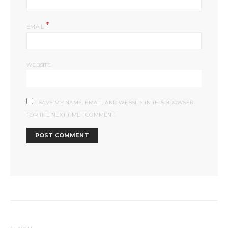
*
EMAIL
WEBSITE
SAVE MY NAME, EMAIL, AND WEBSITE IN THIS BROWSER
FOR THE NEXT TIME I COMMENT.