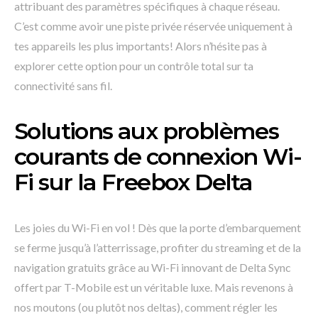
attribuant des paramètres spécifiques à chaque réseau.
C’est comme avoir une piste privée réservée uniquement à
tes appareils les plus importants! Alors n’hésite pas à
explorer cette option pour un contrôle total sur ta
connectivité sans fil.
Solutions aux problèmes
courants de connexion Wi-
Fi sur la Freebox Delta
Les joies du Wi-Fi en vol ! Dès que la porte d’embarquement
se ferme jusqu’à l’atterrissage, profiter du streaming et de la
navigation gratuits grâce au Wi-Fi innovant de Delta Sync
offert par T-Mobile est un véritable luxe. Mais revenons à
nos moutons (ou plutôt nos deltas), comment régler les