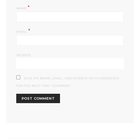
*
NAME
*
EMAIL
WEBSITE
SAVE MY NAME, EMAIL, AND WEBSITE IN THIS BROWSER
FOR THE NEXT TIME I COMMENT.