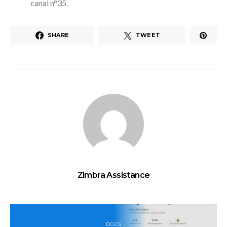
canal n°35.
SHARE
TWEET
Zimbra Assistance
DOCS