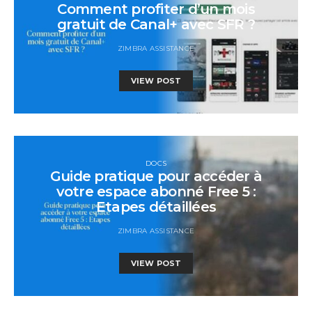
Comment profiter d’un mois
gratuit de Canal+ avec SFR ?
ZIMBRA ASSISTANCE
VIEW POST
DOCS
Guide pratique pour accéder à
votre espace abonné Free 5 :
Etapes détaillées
ZIMBRA ASSISTANCE
VIEW POST