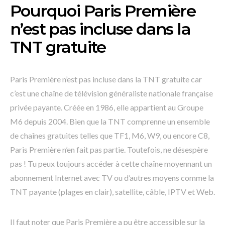
Pourquoi Paris Première
n’est pas incluse dans la
TNT gratuite
Paris Première n’est pas incluse dans la TNT gratuite car
c’est une chaîne de télévision généraliste nationale française
privée payante. Créée en 1986, elle appartient au Groupe
M6 depuis 2004. Bien que la TNT comprenne un ensemble
de chaînes gratuites telles que TF1, M6, W9, ou encore C8,
Paris Première n’en fait pas partie. Toutefois, ne désespère
pas ! Tu peux toujours accéder à cette chaîne moyennant un
abonnement Internet avec TV ou d’autres moyens comme la
TNT payante (plages en clair), satellite, câble, IPTV et Web.
Il faut noter que Paris Première a pu être accessible sur la