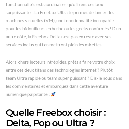
fonctionnalités extraordinaires qu’offrent ces box
surpuissantes. La Freebox Ultra te permet de lancer des
machines virtuelles (VM), une fonctionnalité incroyable
pour les bidouilleurs en herbe ou les geeks confirmés ! D’un
autre côté, la Freebox Delta n’est pas en reste avec ses
services inclus qui t’en mettront plein les mirettes.
Alors, chers lecteurs intrépides, prêts à faire votre choix
entre ces deux titans des technologies internet ? Plutôt
team Ultra rapide ou team super puissant ? Dis-le nous dans
les commentaires et embarquez dans cette aventure
numérique palpitante !
Quelle Freebox choisir :
Delta, Pop ou Ultra ?