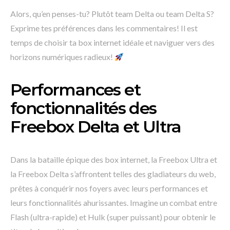
Alors, qu’en penses-tu? Plutôt team Delta ou team Delta S?
Exprime tes préférences dans les commentaires! Il est
temps de choisir ta box internet idéale et naviguer vers des
horizons numériques radieux!
Performances et
fonctionnalités des
Freebox Delta et Ultra
Dans la bataille épique des box internet, la Freebox Ultra et
la Freebox Delta s’affrontent telles des gladiateurs du web,
prêtes à conquérir nos foyers avec leurs performances et
leurs fonctionnalités ahurissantes. Imagine un combat entre
Flash (ultra-rapide) et Hulk (super puissant) pour obtenir le