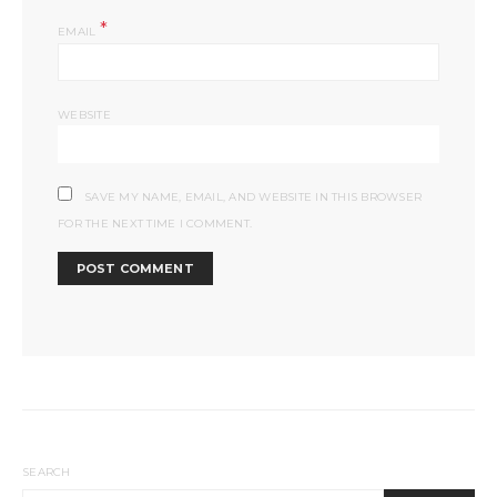
*
EMAIL
WEBSITE
SAVE MY NAME, EMAIL, AND WEBSITE IN THIS BROWSER
FOR THE NEXT TIME I COMMENT.
SEARCH