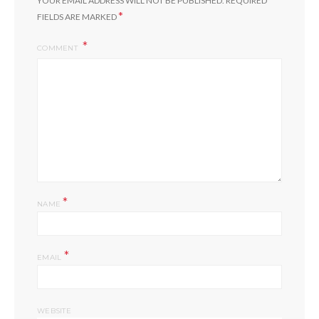
YOUR EMAIL ADDRESS WILL NOT BE PUBLISHED.
REQUIRED
*
FIELDS ARE MARKED
COMMENT
*
NAME
*
EMAIL
WEBSITE