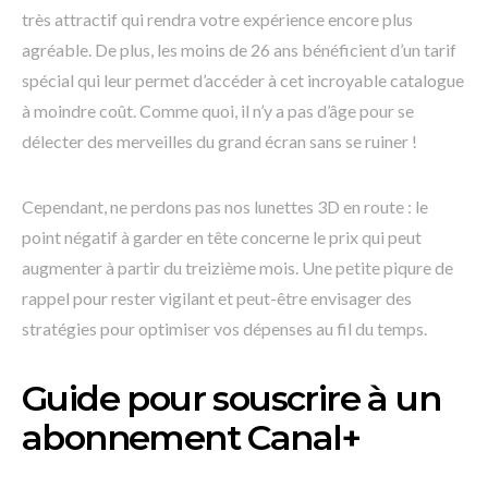
très attractif qui rendra votre expérience encore plus
agréable. De plus, les moins de 26 ans bénéficient d’un tarif
spécial qui leur permet d’accéder à cet incroyable catalogue
à moindre coût. Comme quoi, il n’y a pas d’âge pour se
délecter des merveilles du grand écran sans se ruiner !
Cependant, ne perdons pas nos lunettes 3D en route : le
point négatif à garder en tête concerne le prix qui peut
augmenter à partir du treizième mois. Une petite piqure de
rappel pour rester vigilant et peut-être envisager des
stratégies pour optimiser vos dépenses au fil du temps.
Guide pour souscrire à un
abonnement Canal+